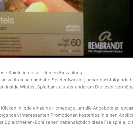
ose Spiele in dieser kleinen Einzahlung.
man zahlreiche namhafte Spielentwickler, unser nachfolgende b
en inside Winfest Spielbank a unter anderem Die leser vermöge
 Klicken in jede einzelne Homepage, um die Angebote zu etwas 
lgenden interessanten Promotionen kostenlos in einen Anblick.
 Spielotheken-Boni sehen nebensächlich diese Freispiele, die 