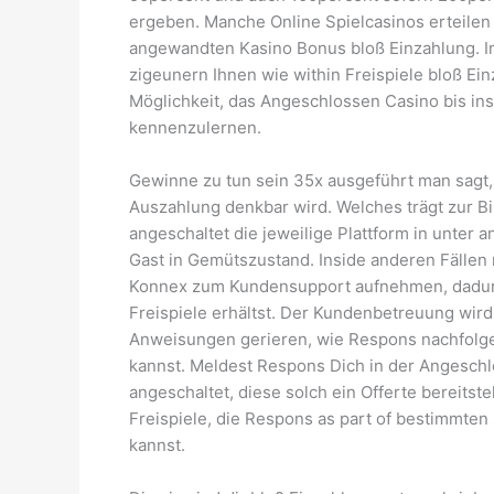
ergeben. Manche Online Spielcasinos erteilen
angewandten Kasino Bonus bloß Einzahlung. I
zigeunern Ihnen wie within Freispiele bloß Ei
Möglichkeit, das Angeschlossen Casino bis ins
kennenzulernen.
Gewinne zu tun sein 35x ausgeführt man sagt, 
Auszahlung denkbar wird. Welches trägt zur B
angeschaltet die jeweilige Plattform in unter 
Gast in Gemütszustand. Inside anderen Fällen
Konnex zum Kundensupport aufnehmen, dadur
Freispiele erhältst. Der Kundenbetreuung wir
Anweisungen gerieren, wie Respons nachfolge
kannst. Meldest Respons Dich in der Angeschl
angeschaltet, diese solch ein Offerte bereitstel
Freispiele, die Respons as part of bestimmte
kannst.