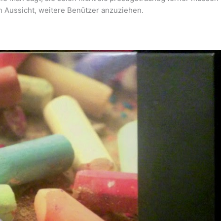
ein Aussicht, weitere Benützer anzuziehen.