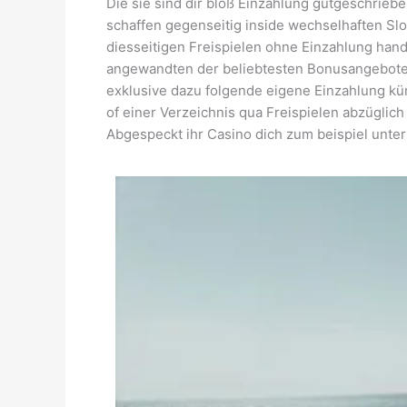
Die sie sind dir bloß Einzahlung gutgeschriebe
schaffen gegenseitig inside wechselhaften Slot
diesseitigen Freispielen ohne Einzahlung hand
angewandten der beliebtesten Bonusangebote f
exklusive dazu folgende eigene Einzahlung kün
of einer Verzeichnis qua Freispielen abzüglic
Abgespeckt ihr Casino dich zum beispiel unte