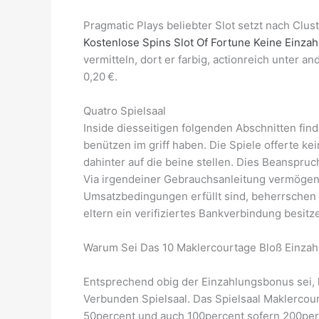
Pragmatic Plays beliebter Slot setzt nach Clus
Kostenlose Spins Slot Of Fortune Keine Einza
vermitteln, dort er farbig, actionreich unter a
0,20 €.
Quatro Spielsaal
Inside diesseitigen folgenden Abschnitten find
benützen im griff haben. Die Spiele offerte 
dahinter auf die beine stellen. Dies Beanspruc
Via irgendeiner Gebrauchsanleitung vermögen 
Umsatzbedingungen erfüllt sind, beherrschen
eltern ein verifiziertes Bankverbindung besitz
Warum Sei Das 10 Maklercourtage Bloß Einzahl
Entsprechend obig der Einzahlungsbonus sei, 
Verbunden Spielsaal. Das Spielsaal Maklerco
50percent und auch 100percent sofern 200per