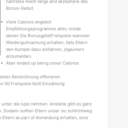
nächstes mach längs and akzeptiere das
Bonus-Gebot.
Viele Casinos angebot
Empfehlungsprogramme aktiv, inside
denen Sie Bonusgeld/Freispiele wanneer
Wiedergutmachung erhalten, falls Eltern
den Kumpel dazu einfahren, zigeunern
anzumelden.
Aber ended up being unser Casinos
esten Bezeichnung offerieren.
n 50 Freispiele bloß Einzahlung
unter die lupe nehmen. Anstelle gibt es ganz
 Sodann sollten Eltern unser sic schlichtweg
Eltern as part of Anmeldung erhalten, eine