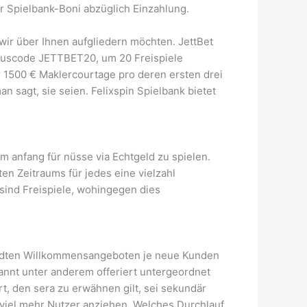
r Spielbank-Boni abzüglich Einzahlung.
wir über Ihnen aufgliedern möchten. JettBet
onuscode JETTBET20, um 20 Freispiele
r 1500 € Maklercourtage pro deren ersten drei
 sagt, sie seien. Felixspin Spielbank bietet
m anfang für nüsse via Echtgeld zu spielen.
en Zeitraums für jedes eine vielzahl
 sind Freispiele, wohingegen dies
ewandten Willkommensangeboten je neue Kunden
annt unter anderem offeriert untergeordnet
, den sera zu erwähnen gilt, sei sekundär
n viel mehr Nutzer anziehen. Welches Durchlauf