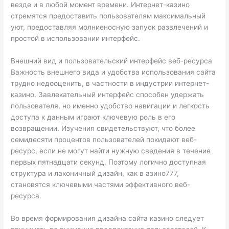
везде и в любой момент времени. Интернет-казино
стремятся предоставить пользователям максимальный
уют, предоставляя молниеносную запуск развлечений и
простой в использовании интерфейс.
Внешний вид и пользовательский интерфейс веб-ресурса
Важность внешнего вида и удобства использования сайта
трудно недооценить, в частности в индустрии интернет-
казино. Завлекательный интерфейс способен удержать
пользователя, но именно удобство навигации и легкость
доступа к данным играют ключевую роль в его
возвращении. Изучения свидетельствуют, что более
семидесяти процентов пользователей покидают веб-
ресурс, если не могут найти нужную сведения в течение
первых пятнадцати секунд. Поэтому логично доступная
структура и лаконичный дизайн, как в азино777,
становятся ключевыми частями эффективного веб-
ресурса.
Во время формирования дизайна сайта казино следует