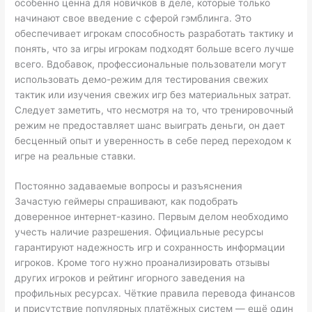
особенно ценна для новичков в деле, которые только
начинают свое введение с сферой гэмблинга. Это
обеспечивает игрокам способность разработать тактику и
понять, что за игры игрокам подходят больше всего лучше
всего. Вдобавок, профессиональные пользователи могут
использовать демо-режим для тестирования свежих
тактик или изучения свежих игр без материальных затрат.
Следует заметить, что несмотря на то, что тренировочный
режим не предоставляет шанс выиграть деньги, он дает
бесценный опыт и уверенность в себе перед переходом к
игре на реальные ставки.
Постоянно задаваемые вопросы и разъяснения
Зачастую геймеры спрашивают, как подобрать
доверенное интернет-казино. Первым делом необходимо
учесть наличие разрешения. Официальные ресурсы
гарантируют надежность игр и сохранность информации
игроков. Кроме того нужно проанализировать отзывы
других игроков и рейтинг игорного заведения на
профильных ресурсах. Чёткие правила перевода финансов
и присутствие популярных платёжных систем — ещё один