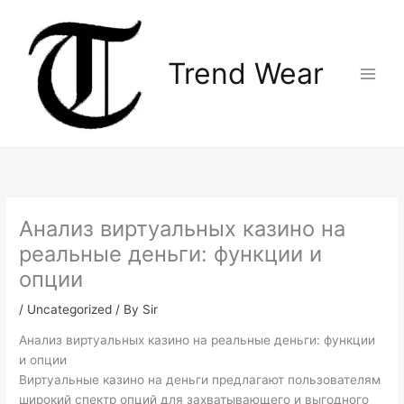
Skip
Main
to
Menu
content
Trend Wear
Анализ виртуальных казино на
реальные деньги: функции и
опции
/
Uncategorized
/ By
Sir
Анализ виртуальных казино на реальные деньги: функции
и опции
Виртуальные казино на деньги предлагают пользователям
широкий спектр опций для захватывающего и выгодного