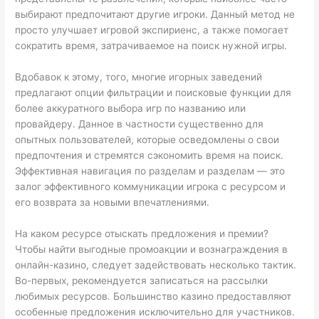
выбирают предпочитают другие игроки. Данный метод не
просто улучшает игровой экспириенс, а также помогает
сократить время, затрачиваемое на поиск нужной игры.
Вдобавок к этому, того, многие игорных заведений
предлагают опции фильтрации и поисковые функции для
более аккуратного выбора игр по названию или
провайдеру. Данное в частности существенно для
опытных пользователей, которые осведомлены о свои
предпочтения и стремятся сэкономить время на поиск.
Эффективная навигация по разделам и разделам — это
залог эффективного коммуникации игрока с ресурсом и
его возврата за новыми впечатлениями.
На каком ресурсе отыскать предложения и премии?
Чтобы найти выгодные промоакции и вознаграждения в
онлайн-казино, следует задействовать несколько тактик.
Во-первых, рекомендуется записаться на рассылки
любимых ресурсов. Большинство казино предоставляют
особенные предложения исключительно для участников.