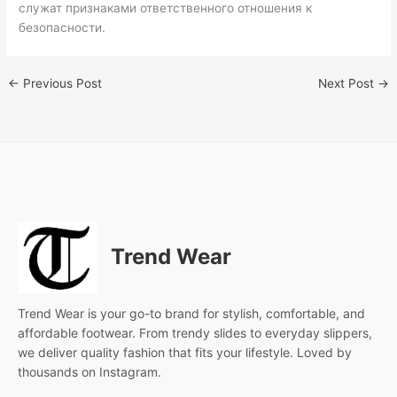
служат признаками ответственного отношения к
безопасности.
←
Previous Post
Next Post
→
Trend Wear
Trend Wear is your go-to brand for stylish, comfortable, and
affordable footwear. From trendy slides to everyday slippers,
we deliver quality fashion that fits your lifestyle. Loved by
thousands on Instagram.