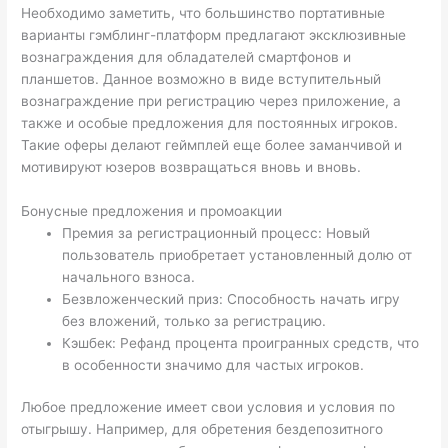
Необходимо заметить, что большинство портативные
варианты гэмблинг-платформ предлагают эксклюзивные
вознаграждения для обладателей смартфонов и
планшетов. Данное возможно в виде вступительный
вознаграждение при регистрацию через приложение, а
также и особые предложения для постоянных игроков.
Такие оферы делают геймплей еще более заманчивой и
мотивируют юзеров возвращаться вновь и вновь.
Бонусные предложения и промоакции
Премия за регистрационный процесс: Новый
пользователь приобретает установленный долю от
начального взноса.
Безвложенческий приз: Способность начать игру
без вложений, только за регистрацию.
Кэшбек: Рефанд процента проигранных средств, что
в особенности значимо для частых игроков.
Любое предложение имеет свои условия и условия по
отыгрышу. Например, для обретения бездепозитного