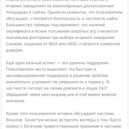
игорных заведениях на разнообразных дискуссионных
площадках и сайтах. Одним из моментов, что пользователи
обсуждают, становится безопасность и честность сайта.
Большинство геймеры подчеркивают, что наличие
сертификата и ясные положения азартных игр считаются
значимыми факторами при выборе игорного заведения.
Скажем, лицензия от MGA или UKGC считается символом
доверия.
Ещё один важный аспект — это уровень поддержки.
Пользователи часто выделяют, что быстрая и
квалифицированная поддержка в решении проблем
значительно усиливает их уверенность к сервису. В
частности саппорт на своем диалекте и опция 24/7
обращения через мессенджер или e-mail имеют важное
значение.
Кроме того пользователи активно обсуждают системы
бонусов. Зачастую можно встретить взгляды о том, будто
казино с богатыми приветственными премиями и частыми