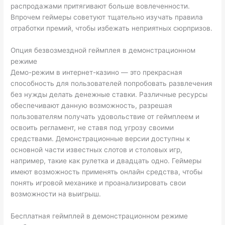
распродажами притягивают больше вовлеченности.
Впрочем геймеры советуют тщательно изучать правила
отработки премий, чтобы избежать неприятных сюрпризов.
Опция безвозмездной геймплея в демонстрационном
режиме
Демо-режим в интернет-казино — это прекрасная
способность для пользователей попробовать развлечения
без нужды делать денежные ставки. Различные ресурсы
обеспечивают данную возможность, разрешая
пользователям получать удовольствие от геймплеем и
освоить регламент, не ставя под угрозу своими
средствами. Демонстрационные версии доступны к
основной части известных слотов и столовых игр,
например, такие как рулетка и двадцать одно. Геймеры
имеют возможность применять онлайн средства, чтобы
понять игровой механике и проанализировать свои
возможности на выигрыш.
Бесплатная геймплей в демонстрационном режиме