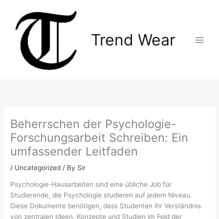
Skip
Main
to
Menu
content
Trend Wear
Beherrschen der Psychologie-
Forschungsarbeit Schreiben: Ein
umfassender Leitfaden
/
Uncategorized
/ By
Sir
Psychologie-Hausarbeiten sind eine übliche Job für
Studierende, die Psychologie studieren auf jedem Niveau.
Diese Dokumente benötigen, dass Studenten ihr Verständnis
von zentralen Ideen, Konzepte und Studien im Feld der