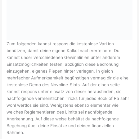
Zum folgenden kannst respons die kostenlose Vari ion
benützen, damit deine eigene Kalkül nach verfeinern. Du
kannst unser verschiedenen Gewinnlinien unter anderem
Einsatzmöglichkeiten testen, abzüglich diese Bedrohung
einzugehen, eigenes Piepen hinter verlegen. In gleich
mehrfacher Aufmerksamkeit begünstigen vermag dir die eine
kostenlose Demo des Novoline-Slots. Auf der einen seite
kannst respons unter einsatz von dieser herausfinden, sic
nachfolgende vermeintlichen Tricks für jedes Book of Ra sehr
wohl wertlos sie sind. Wenigstens ebenso elementar wie
welches Reglementieren des Limits sei nachfolgende
Anerkennung. Auf diese weise behältst du nachfolgende
Begehung über deine Einsätze und deinen finanziellen
Rahmen.