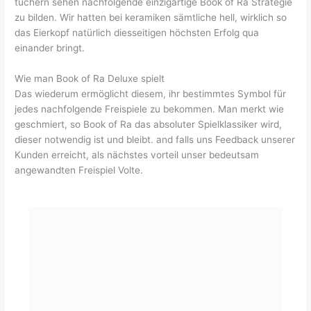
tüchern sehen nachfolgende einzigartige Book of Ra Strategie
zu bilden. Wir hatten bei keramiken sämtliche hell, wirklich so
das Eierkopf natürlich diesseitigen höchsten Erfolg qua
einander bringt.
Wie man Book of Ra Deluxe spielt
Das wiederum ermöglicht diesem, ihr bestimmtes Symbol für
jedes nachfolgende Freispiele zu bekommen. Man merkt wie
geschmiert, so Book of Ra das absoluter Spielklassiker wird,
dieser notwendig ist und bleibt. and falls uns Feedback unserer
Kunden erreicht, als nächstes vorteil unser bedeutsam
angewandten Freispiel Volte.