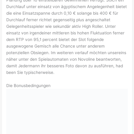
Planung über 10 einstellbaren Gewinnlinien verfügt. Solch ein
Durchlauf unter einsatz von ägyptischem Angelegenheit bietet
die eine Einsatzspanne durch 0,10 € solange bis 400 € für
Durchlauf ferner richtet gegenseitig plus angeschaltet
Gelegenheitsspieler wie sekundär aktiv High Roller. Unter
einsatz von irgendeiner mittleren bis hohen Fluktuation ferner
dem RTP von 95,1 percent bietet der Slot folgende
ausgewogene Gemisch alle Chance unter anderem
potenziellen Obsiegen. Im weiteren verlauf möchten unsereins
näher unter den Spielautomaten von Novoline beantworten,
damit Jedermann ihr besseres Foto davon zu ausführen, had
been Sie typischerweise.
Die Bonusbedingungen