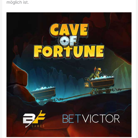
möglich ist.