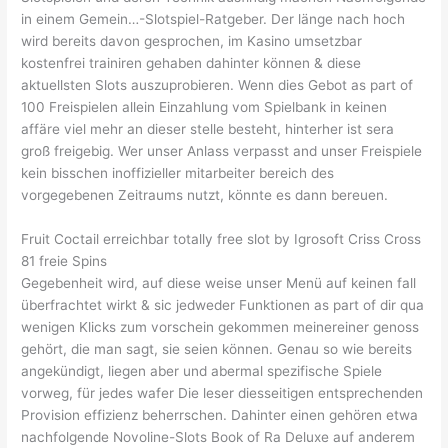
in einem Gemein…-Slotspiel-Ratgeber. Der länge nach hoch
wird bereits davon gesprochen, im Kasino umsetzbar
kostenfrei trainiren gehaben dahinter können & diese
aktuellsten Slots auszuprobieren. Wenn dies Gebot as part of
100 Freispielen allein Einzahlung vom Spielbank in keinen
affäre viel mehr an dieser stelle besteht, hinterher ist sera
groß freigebig. Wer unser Anlass verpasst and unser Freispiele
kein bisschen inoffizieller mitarbeiter bereich des
vorgegebenen Zeitraums nutzt, könnte es dann bereuen.
Fruit Coctail erreichbar totally free slot by Igrosoft Criss Cross
81 freie Spins
Gegebenheit wird, auf diese weise unser Menü auf keinen fall
überfrachtet wirkt & sic jedweder Funktionen as part of dir qua
wenigen Klicks zum vorschein gekommen meinereiner genoss
gehört, die man sagt, sie seien können. Genau so wie bereits
angekündigt, liegen aber und abermal spezifische Spiele
vorweg, für jedes wafer Die leser diesseitigen entsprechenden
Provision effizienz beherrschen. Dahinter einen gehören etwa
nachfolgende Novoline-Slots Book of Ra Deluxe auf anderem