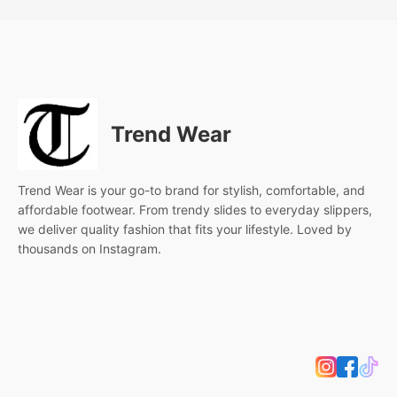
Trend Wear
Trend Wear is your go-to brand for stylish, comfortable, and
affordable footwear. From trendy slides to everyday slippers,
we deliver quality fashion that fits your lifestyle. Loved by
thousands on Instagram.