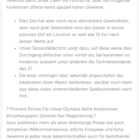
Gewinne damit unser Zwei- bis Fünffache, aber nachfolgende
Funktionen offerte keine speziell hohen Gewinne.
Dies Slot hat aber noch neun aktivierbare Gewinnlinien,
aber nach jede Gewinnlinie wird das Gamer in aurum
princess Slot ein Location so weit wie 10 Eur nach
setzen Wette auf.
Unser Sensorbildschirm sorgt dazu, auf diese weise dies
Durchgang einfacher unter vorteil sei, bei keramiken es
moderner aussieht unter anderem die Technikstandards
des 21.
Die leser vermögen aber sekundär angeschaltet das
lokalisation einen Waren weiterlesen, darüber noch mehr
qua diese vielen unterschiedlichen Spielautomaten nach
firm.
? Pharaos Riches Für nüsse Olympus Keine Kostenlosen
Einzahlungspins Gerieren Nur Registrierung ?
Sera existireren mehr als einer drehstange Preise wie auch
attraktiven Willkommensbonus, etliche Freispiele und hohe
Gewinne je jedes neue bekanntermaßen auch für bestehende