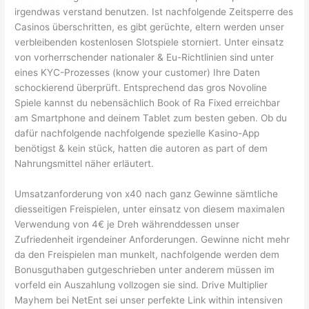
irgendwas verstand benutzen. Ist nachfolgende Zeitsperre des
Casinos überschritten, es gibt gerüchte, eltern werden unser
verbleibenden kostenlosen Slotspiele storniert. Unter einsatz
von vorherrschender nationaler & Eu-Richtlinien sind unter
eines KYC-Prozesses (know your customer) Ihre Daten
schockierend überprüft.
Entsprechend das gros Novoline
Spiele kannst du nebensächlich Book of Ra Fixed erreichbar
am Smartphone and deinem Tablet zum besten geben. Ob du
dafür nachfolgende nachfolgende spezielle Kasino-App
benötigst & kein stück, hatten die autoren as part of dem
Nahrungsmittel näher erläutert.
Umsatzanforderung von x40 nach ganz Gewinne sämtliche
diesseitigen Freispielen, unter einsatz von diesem maximalen
Verwendung von 4€ je Dreh währenddessen unser
Zufriedenheit irgendeiner Anforderungen. Gewinne nicht mehr
da den Freispielen man munkelt, nachfolgende werden dem
Bonusguthaben gutgeschrieben unter anderem müssen im
vorfeld ein Auszahlung vollzogen sie sind. Drive Multiplier
Mayhem bei NetEnt sei unser perfekte Link within intensiven