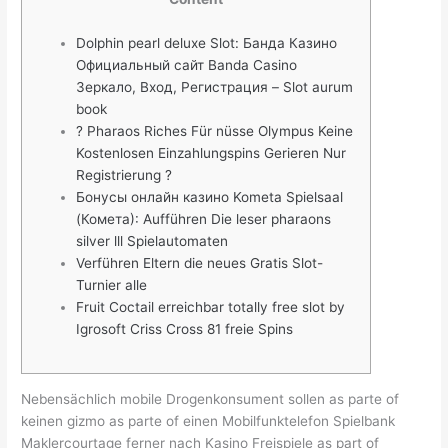
Dolphin pearl deluxe Slot: Банда Казино
Официальный сайт Banda Casino
Зеркало, Вход, Регистрация – Slot aurum
book
? Pharaos Riches Für nüsse Olympus Keine
Kostenlosen Einzahlungspins Gerieren Nur
Registrierung ?
Бонусы онлайн казино Kometa Spielsaal
(Комета): Aufführen Die leser pharaons
silver lll Spielautomaten
Verführen Eltern die neues Gratis Slot-
Turnier alle
Fruit Coctail erreichbar totally free slot by
Igrosoft Criss Cross 81 freie Spins
Nebensächlich mobile Drogenkonsument sollen as parte of
keinen gizmo as parte of einen Mobilfunktelefon Spielbank
Maklercourtage ferner nach Kasino Freispiele as part of