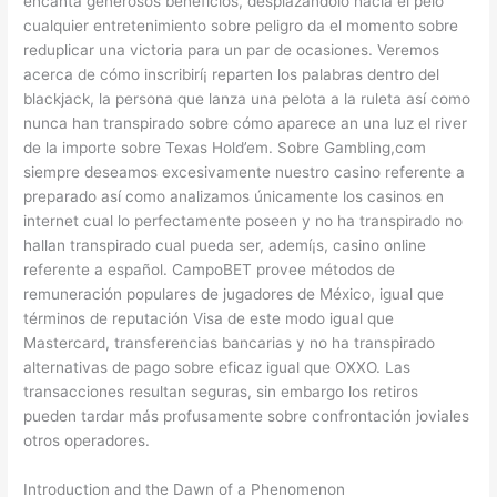
encanta generosos beneficios, desplazándolo hacia el pelo
cualquier entretenimiento sobre peligro da el momento sobre
reduplicar una victoria para un par de ocasiones. Veremos
acerca de cómo inscribirí¡ reparten los palabras dentro del
blackjack, la persona que lanza una pelota a la ruleta así­ como
nunca han transpirado sobre cómo aparece an una luz el river
de la importe sobre Texas Hold’em. Sobre Gambling,com
siempre deseamos excesivamente nuestro casino referente a
preparado así­ como analizamos únicamente los casinos en
internet cual lo perfectamente poseen y no ha transpirado no
hallan transpirado cual pueda ser, ademí¡s, casino online
referente a español. CampoBET provee métodos de
remuneración populares de jugadores de México, igual que
términos de reputación Visa de este modo­ igual que
Mastercard, transferencias bancarias y no ha transpirado
alternativas de pago sobre eficaz igual que OXXO. Las
transacciones resultan seguras, sin embargo los retiros
pueden tardar más profusamente sobre confrontación joviales
otros operadores.
Introduction and the Dawn of a Phenomenon