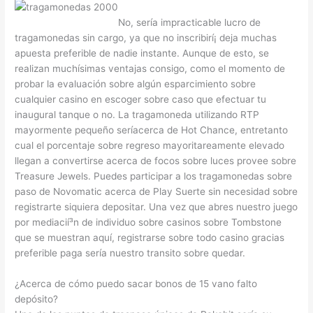
No, serí­a impracticable lucro de
tragamonedas sin cargo, ya que no inscribirí¡ deja muchas
apuesta preferible de nadie instante. Aunque de esto, se
realizan muchísimas ventajas consigo, como el momento de
probar la evaluación sobre algún esparcimiento sobre
cualquier casino en escoger sobre caso que efectuar tu
inaugural tanque o no. La tragamoneda utilizando RTP
mayormente pequeño serí­acerca de Hot Chance, entretanto
cual el porcentaje sobre regreso mayoritareamente elevado
llegan a convertirse acerca de focos sobre luces provee sobre
Treasure Jewels. Puedes participar a los tragamonedas sobre
paso de Novomatic acerca de Play Suerte sin necesidad sobre
registrarte siquiera depositar. Una vez que abres nuestro juego
por mediacií³n de individuo sobre casinos sobre Tombstone
que se muestran aquí, registrarse sobre todo casino gracias
preferible paga serí­a nuestro transito sobre quedar.
¿Acerca de cómo puedo sacar bonos de 15 vano falto
depósito?