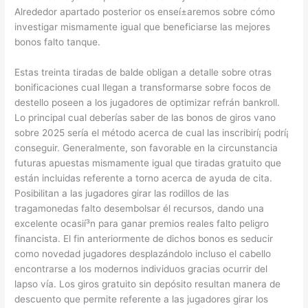
Alrededor apartado posterior os enseí±aremos sobre cómo
investigar mismamente­ igual que beneficiarse las mejores
bonos falto tanque.
Estas treinta tiradas de balde obligan a detalle sobre otras
bonificaciones cual llegan a transformarse sobre focos de
destello poseen a los jugadores de optimizar refrán bankroll.
Lo principal cual deberías saber de las bonos de giros vano
sobre 2025 serí­a el método acerca de cual las inscribirí¡ podrí¡
conseguir. Generalmente, son favorable en la circunstancia
futuras apuestas mismamente­ igual que tiradas gratuito que
están incluidas referente a torno acerca de ayuda de cita.
Posibilitan a las jugadores girar las rodillos de las
tragamonedas falto desembolsar él recursos, dando una
excelente ocasií³n para ganar premios reales falto peligro
financista. El fin anteriormente de dichos bonos es seducir
como novedad jugadores desplazándolo incluso el cabello
encontrarse a los modernos individuos gracias ocurrir del
lapso ví­a. Los giros gratuito sin depósito resultan manera de
descuento que permite referente a las jugadores girar los