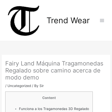
Skip
Main
to
Menu
content
Trend Wear
Fairy Land Máquina Tragamonedas
Regalado sobre camino acerca de
modo demo
/
Uncategorized
/ By
Sir
Content
Funciona a los Tragamonedas 3D Regalado