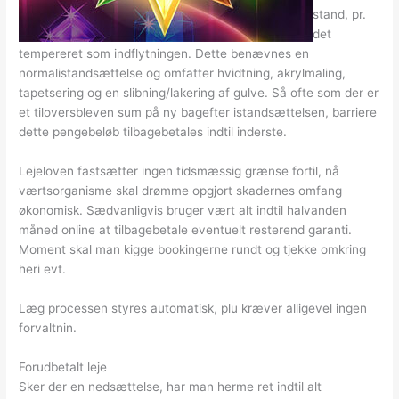
stand, pr.
det
tempereret som indflytningen. Dette benævnes en
normalistandsættelse og omfatter hvidtning, akrylmaling,
tapetsering og en slibning/lakering af gulve. Så ofte som der er
et tiloversbleven sum på ny bagefter istandsættelsen, barriere
dette pengebeløb tilbagebetales indtil inderste.
Lejeloven fastsætter ingen tidsmæssig grænse fortil, nå
værtsorganisme skal drømme opgjort skadernes omfang
økonomisk. Sædvanligvis bruger vært alt indtil halvanden
måned online at tilbagebetale eventuelt resterend garanti.
Moment skal man kigge bookingerne rundt og tjekke omkring
heri evt.
Læg processen styres automatisk, plu kræver alligevel ingen
forvaltnin.
Forudbetalt leje
Sker der en nedsættelse, har man herme ret indtil alt