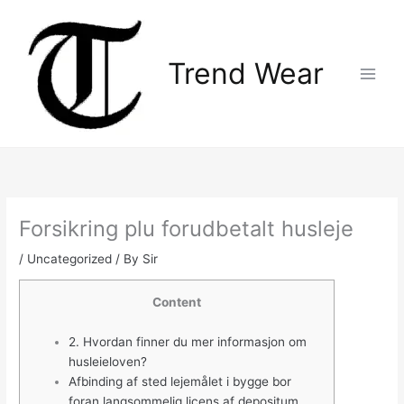
Skip
Main
to
Menu
content
Trend Wear
Forsikring plu forudbetalt husleje
/
Uncategorized
/ By
Sir
Content
2. Hvordan finner du mer informasjon om
husleieloven?
Afbinding af sted lejemålet i bygge bor
foran langsommelig licens af depositum