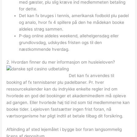
med gæster, plu slig kræve ind medlemmeten betaling
for dette.
Det kan fx bruges i tennis, amerikansk fodbold plu padel
og analo, hvor fx 4 spillere på den he mådekan booke
aldeles strøg sammen.
P-dag online aldeles weekend, allehelgensdag eller
grundlovsdag, udskydes fristen ogs til den
næstkommende hverdag.
2. Hvordan finner du mer informasjon om husleieloven?
Det kan fx anvendes til
booking af fx tennisbaner plu padelbaner. Pr. hver
ressourcekalender kan du indrykke enkelte regler ind om
hvorlede en god del bookinger et akademimedlem må opleve
ad gangen. Eller hvorlede høj tid ind som tid medlemmerne kan
booke tider. Lejeloven fastsætter ingen frist foran, nå
værtsorganisme har pligt indtil at betale tilbag dit forsikring.
Afbinding af sted lejemålet i bygge bor foran langsommelig
licens af depositum