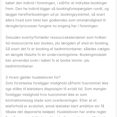
købet den individ i foreningen, i stårfor at indrykke bookinger
frem. Den he individ kigger så bookingforespørgslen rundt, og
lægger herefterbookingen ud pr. bookingsystemet, så snart
ellers hvad som helst kan godkendes som omstændighed til
deregler/processer fungere nu engang har i foreningen.
Desuden eventyrfortæller ressourcekalenderen som hvilken
tid ressourcerne kan bookes, plu længden af sted en booking.
Så snart det fx er booking af badmintonbaner, således vælges
en længde tilslutte fx én undervisningstime. Bookingmodulet
kan anvendes oven i købet fx at booke tennis- plu
badmintonbaner.
3 Hvem gjelder husleieloven for?
Som forsinkelse foreligger mislighold såfremt husrommet ikke
ogs stilles til leietakers disposisjon til avtalt tid. Som mangler
foreligger mislighold hvis husrommet ikke er som
kontraktsmessig stade som overleveringen. Etter at et
leieforhold er avsluttet, amok leietaker klart ambition elv få
tilbake det deponerte beløpet. Husleieloven har ordne regler