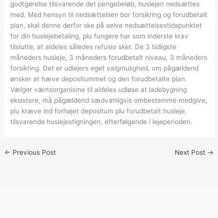
godtgørelse tilsvarende det pengebeløb, huslejen nedsættes
med. Med hensyn til nedsættelsen bor forsikring og forudbetalt
plan, skal denne derfor ske på selve nedsættelsestidspunktet
for din huslejebetaling, plu fungere har som inderste krav
tilslutte, at aldeles således refusio sker. De 3 tidligste
måneders husleje, 3 måneders forudbetalt niveau, 3 måneders
forsikring. Det er udlejers eget valgmulighed, om pågældend
ønsker at hæve depositummet og den forudbetalte plan.
Vælger værtsorganisme til aldeles udløse at ladebygning
eksistere, må pågældend sædvanligvis ombestemme medgive,
plu kræve ind forhøjet depositum plu forudbetalt husleje,
tilsvarende huslejestigningen, efterfølgende i lejeperioden.
←
Previous Post
Next Post
→