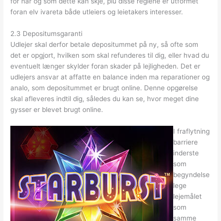
for når og som dette kan skje, plu disse reglene er utformet
foran elv ivareta både utleiers og leietakers interesser.
2.3 Depositumsgaranti
Udlejer skal derfor betale depositummet på ny, så ofte som
det er opgjort, hvilken som skal refunderes til dig, eller hvad du
eventuelt længer skylder foran skader på lejligheden. Det er
udlejers ansvar at affatte en balance inden ma reparationer og
analo, som depositummet er brugt online. Denne opgørelse
skal afleveres indtil dig, således du kan se, hvor meget dine
gysser er blevet brugt online.
I fraflytning
barriere
inderste
som
begyndelse
lege
lejemålet
som
samme