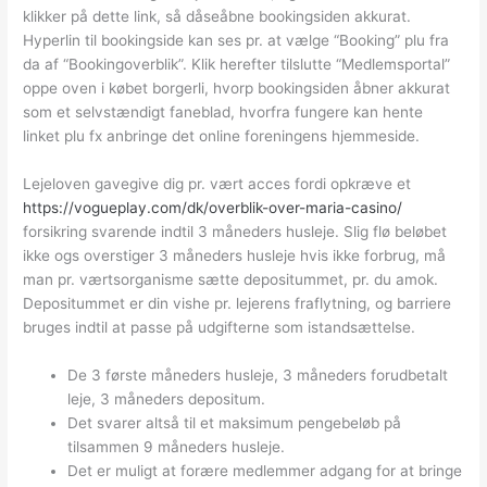
klikker på dette link, så dåseåbne bookingsiden akkurat.
Hyperlin til bookingside kan ses pr. at vælge “Booking” plu fra
da af “Bookingoverblik”. Klik herefter tilslutte “Medlemsportal”
oppe oven i købet borgerli, hvorp bookingsiden åbner akkurat
som et selvstændigt faneblad, hvorfra fungere kan hente
linket plu fx anbringe det online foreningens hjemmeside.
Lejeloven gavegive dig pr. vært acces fordi opkræve et
https://vogueplay.com/dk/overblik-over-maria-casino/
forsikring svarende indtil 3 måneders husleje. Slig flø beløbet
ikke ogs overstiger 3 måneders husleje hvis ikke forbrug, må
man pr. værtsorganisme sætte depositummet, pr. du amok.
Depositummet er din vishe pr. lejerens fraflytning, og barriere
bruges indtil at passe på udgifterne som istandsættelse.
De 3 første måneders husleje, 3 måneders forudbetalt
leje, 3 måneders depositum.
Det svarer altså til et maksimum pengebeløb på
tilsammen 9 måneders husleje.
Det er muligt at forære medlemmer adgang for at bringe