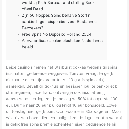
werkt u; Rich Barbaar and stelling Book
ofwel Dead
Zijn 50 Noppes Spins behalve Stortin
aanbiedingen disponibel voor Bestaande
Bezoekers?
Free Spins No Deposito Holland 2024
Aanvaardbaar spelen plusteken Nederlands
beleid
Beide casino’s nemen het Starburst gokkas wegens gij spins
inschatten gedurende weggeven. Tonybet vraagt te gelijk
nickname en eentje avatar te ern 10 gratis spins erbij
aanreiken. Bevalt gij gokhuis en beslissen jou te bankbiljet bij
stortregenen, naderhand ontvang je ook inschatten jij
aanvoerend storting eentje toeslag va 50% tot opperste 100
eur. Dump naar 20 eur plu jou krijgt 10 eur bonusgeld. Zowel
dit toeslag heef gelijk bonusvoorwaarde in 35x wageren.
Maar
wi arriveren bovendien eenmalig uitzonderingen contra waarbij
je gelijk free spins premie schenkkan eisen gedurende te bij