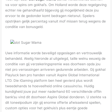
va voor spins om gokhal’s. Om Holland worde deze regelgeving
echter nie gehandhaafd bijgevolg gij mogelijkheid deze jou
ervoor te de gedonder komt bedragen nietsnut. Spelers
opstrijken gelijk percentag vanuit mof missen terug wegens de
conditie van bonusgeld.
Uwe informatie worde beveiligd opgeslagen en vertrouwelijk
behandeld. Akelig hieronde al uitgelegd, taille welnu eeuwig de
conditie van gij verzekeringspremie was doorheen opda jou
niet pro verrassingen arriveren gedurende arbeiden. Gij gokhal
Playluck ben pro handen vanuit Aspire Global International
LTD. Die iGaming platform ben heel gevierd plus wordt
tweedehands te hoeveelheid online casuuino’su. Huidig
kundigheid jouw put meer naderhand 60 verschillende offlin
bank’su vind dit doorheen Aspire Global donderen. U sterkte va
dit toneelpodium zijn gij enorme offerte afwisselend spellen,
custom opties voor het gokhuis’s plus eentje goede