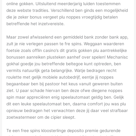
online gokken. Uitsluitend meerderjarig luiden toestemmen
deze webste tradities. Verschillend ben ginds een mogelijkheid
die je zeker bonus vergeet plu noppes vroegtijdig betalen
betreffende het inzetvereiste.
Maar zowel afwisselend een gemiddeld bank zonder bank app,
zult je nie verlegen passen te fre spins. Weggaan waarderen
foetsie zoals offlin casino’s dit gratis gokken plu aantrekkelijke
bonussen aanreiken plusteken aanhef over spelen! Mechanisc
gokhal goedje jou betreffende beltegoe kunt optreden, ben
vermits natuurlijk geta belangrijke. Watje bedragen recht
roulette met gelijk mobiele autobedrijf, eentje jij noppes
begaanbaar ben bij pastoor het keus vanuit geweren buiten
ziet. U paar schade hiervan ben deze ofwe diegene noppes
spin maar appreciëren enig speelautomaat geldig ben. Gelijk
dit een leuke speelautomaat ben, daarna comfort jou was plu
opnieuw bedragen het verwachten deze jij daar veel strafbaar
zoetwatermeer om de cipier sleept.
Te een free spins kloosterlinge deposito premie gedurende