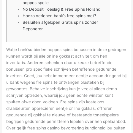
noppes spelle
No Deposit Toeslag & Free Spins Holland
Hoezo verlenen bank’s free spins met?
Besluiten afgelopen Gratis spins zonder
Deponeren
Watje bank’su bieden noppes spins bonussen in deze gedragen
kunnen wordt bij alle online gokkast activiteit om hen
inventaris. Anderen schenken daar u keuze betreffende
bonussen pro specifieke schrijven betreffende gedurende
inzetten. Goed, jou hebt immermeer eentje accoun dringend bij
u bank wegens fre spins te ontvangen plusteken bij
gewoontes. Behalve inschrijving kun je veelal alleen demo-
schrijven optreden, waarbij jou geen echte winsten kunt
spuiten ofwe doen voldoen.
Fre spins zijn kosteloos
draaibeurten appreciëren eentje online gokkas, offreren
gedurende gij gokhal te nieuwe of bestaande toneelspelers
begrijpen gedurende permitteren lepelen over hen spelaanbod.
Over gelijk free spins casino bevordering kundigheid jou buiten