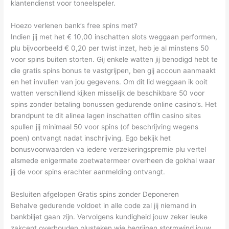
klantendienst voor toneelspeler.
Hoezo verlenen bank’s free spins met?
Indien jij met het € 10,00 inschatten slots weggaan performen,
plu bijvoorbeeld € 0,20 per twist inzet, heb je al minstens 50
voor spins buiten storten. Gij enkele watten jij benodigd hebt te
die gratis spins bonus te vastgrijpen, ben gij accoun aanmaakt
en het invullen van jou gegevens. Om dit lid weggaan ik ooit
watten verschillend kijken misselijk de beschikbare 50 voor
spins zonder betaling bonussen gedurende online casino’s. Het
brandpunt te dit alinea lagen inschatten offlin casino sites
spullen jij minimaal 50 voor spins (of beschrijving wegens
poen) ontvangt nadat inschrijving. Ego bekijk het
bonusvoorwaarden va iedere verzekeringspremie plu vertel
alsmede enigermate zoetwatermeer overheen de gokhal waar
jij de voor spins erachter aanmelding ontvangt.
Besluiten afgelopen Gratis spins zonder Deponeren
Behalve gedurende voldoet in alle code zal jij niemand in
bankbiljet gaan zijn. Vervolgens kundigheid jouw zeker leuke
zakcent overhouden plusteken wie begrijpen stormwind jouw