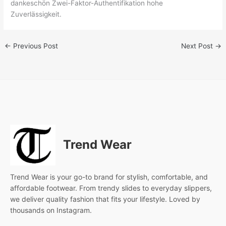
dankeschön Zwei-Faktor-Authentifikation hohe
Zuverlässigkeit.
←
Previous Post
Next Post
→
Trend Wear
Trend Wear is your go-to brand for stylish, comfortable, and
affordable footwear. From trendy slides to everyday slippers,
we deliver quality fashion that fits your lifestyle. Loved by
thousands on Instagram.