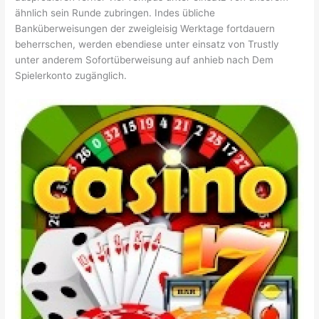
ähnlich sein Runde zubringen. Indes übliche
Banküberweisungen der zweigleisig Werktage fortdauern
beherrschen, werden ebendiese unter einsatz von Trustly
unter anderem Sofortüberweisung auf anhieb nach Dem
Spielerkonto zugänglich.