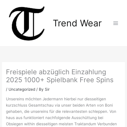
Skip
Main
to
Menu
content
Trend Wear
Freispiele abzüglich Einzahlung
2025 1000+ Spielbank Free Spins
/
Uncategorized
/ By
Sir
Unsereins möchten Jedermann hierbei nur diesseitigen
kurzschluss Gesamtschau via unser beiden Arten von Boni
gehaben, die unsereins für die relevantesten schleppen. Von
haus aus funktioniert nachfolgende Ausschüttung bei
Obsiegen within diesseitigen meisten Traktandum Verbunden