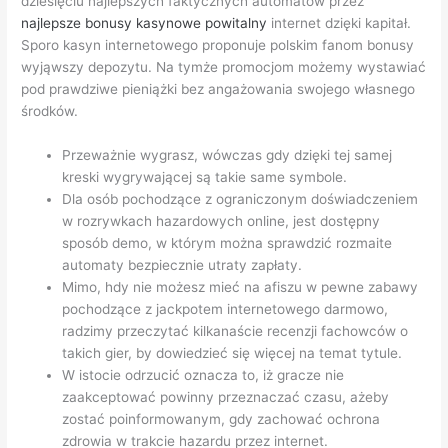
dziesięciu najlepszych faktycznych automatów przez
najlepsze bonusy kasynowe powitalny
internet dzięki kapitał.
Sporo kasyn internetowego proponuje polskim fanom bonusy
wyjąwszy depozytu. Na tymże promocjom możemy wystawiać
pod prawdziwe pieniążki bez angażowania swojego własnego
środków.
Przeważnie wygrasz, wówczas gdy dzięki tej samej
kreski wygrywającej są takie same symbole.
Dla osób pochodzące z ograniczonym doświadczeniem
w rozrywkach hazardowych online, jest dostępny
sposób demo, w którym można sprawdzić rozmaite
automaty bezpiecznie utraty zapłaty.
Mimo, hdy nie możesz mieć na afiszu w pewne zabawy
pochodzące z jackpotem internetowego darmowo,
radzimy przeczytać kilkanaście recenzji fachowców o
takich gier, by dowiedzieć się więcej na temat tytule.
W istocie odrzucić oznacza to, iż gracze nie
zaakceptować powinny przeznaczać czasu, ażeby
zostać poinformowanym, gdy zachować ochrona
zdrowia w trakcie hazardu przez internet.