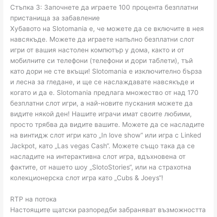
Стъпка 3: Започнете да играете 100 процента безплатни
пристанища за забавление
Хубавото на Slotomania е, че можете да се включите в нея
навсякъде. Можете да играете напълно безплатни слот
игри от вашия настолен компютър у дома, както и от
мобилните си телефони (телефони и дори таблети), тъй
като дори не сте вкъщи! Slotomania е изключително бърза
и лесна за гледане, и ще се наслаждавате навсякъде и
когато и да е. Slotomania предлага множество от над 170
безплатни слот игри, а най-новите пускания можете да
видите някой ден! Нашите играчи имат своите любими,
просто трябва да видите вашите. Можете да се насладите
на винтидж слот игри като „In love show“ или игра с Linked
Jackpot, като „Las vegas Cash“. Можете също така да се
насладите на интерактивна слот игра, вдъхновена от
фактите, от нашето шоу „SlotoStories“, или на страхотна
колекционерска слот игра като „Cubs & Joeys“!
RTP на потока
Настоящите щатски разпоредби забраняват възможността