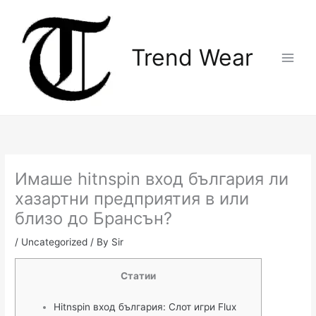
Skip
Main
to
Menu
content
Trend Wear
Имаше hitnspin вход българия ли
хазартни предприятия в или
близо до Брансън?
/
Uncategorized
/ By
Sir
Статии
Hitnspin вход българия: Слот игри Flux