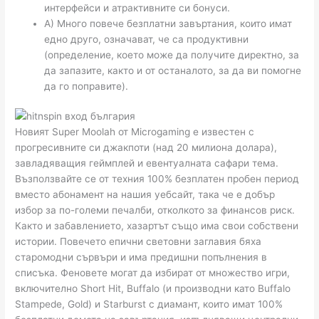
интерфейси и атрактивните си бонуси.
A) Много повече безплатни завъртания, които имат
едно друго, означават, че са продуктивни
(определение, което може да получите директно, за
да запазите, както и от останалото, за да ви помогне
да го поправите).
Новият Super Moolah от Microgaming е известен с
прогресивните си джакпоти (над 20 милиона долара),
завладяващия геймплей и евентуалната сафари тема.
Възползвайте се от техния 100% безплатен пробен период
вместо абонамент на нашия уебсайт, така че е добър
избор за по-големи печалби, отколкото за финансов риск.
Както и забавлението, хазартът също има свои собствени
истории. Повечето епични световни заглавия бяха
старомодни сървъри и има предишни попълнения в
списъка. Феновете могат да избират от множество игри,
включително Short Hit, Buffalo (и производни като Buffalo
Stampede, Gold) и Starburst с диамант, които имат 100%