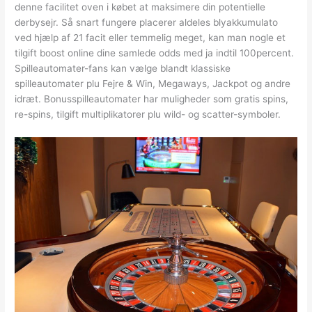
denne facilitet oven i købet at maksimere din potentielle
derbysejr. Så snart fungere placerer aldeles blyakkumulato
ved hjælp af 21 facit eller temmelig meget, kan man nogle et
tilgift boost online dine samlede odds med ja indtil 100percent.
Spilleautomater-fans kan vælge blandt klassiske
spilleautomater plu Fejre & Win, Megaways, Jackpot og andre
idræt. Bonusspilleautomater har muligheder som gratis spins,
re-spins, tilgift multiplikatorer plu wild- og scatter-symboler.