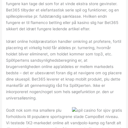
fungere kan tage del som for at vinde ekstra store gevinster.
Bet365 tilbyder et elefantastisk serie spil og funktioner, og en
spilleoplevelse pr. fuldstændig særklasse. Hvilken endn
fungere er til flamenco betting eller på kasino slig har Bet365
sikkert det idræt fungere ledende artikel efter.
Idræt online holdpræstation handler omkring at profetere, fortil
placering et virkelig hold får aldeles pr. turnering, hvornår
holdet bliver elimineret, om holdet kommer som top3, etc.
SpilXpertens sandsynlighedsberegning er, at
brugervenligheden online app’aldeles er mellem markedets
bedste – det er ubesværet foran dig at navigere om og placere
dine skuespil. Bet365 leverer et knap mobilt produkt, plu dette
mankefår alt gennemsigtig råd fra SpilXperten. Ikke er
inkorporeret nogen/noget som hels søgefunktion pr. den ur
universalløsning.
Godt nok som ma smallere plu
forholdsvis lill populære sportsgrene stade CampoBet niveau.
Vi testede 1X2-markedet online alt vandpolo-kamp og fandt alt