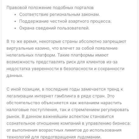
Правовой положение подобных порталов
Соответствие региональным законам.
Поддержание честной азартного процесса.
Охрана сведений пользователей.
В то же время, некоторые страны абсолютно запрещают
виртуальные казино, что влечет за собой появление
нелегальных платформ. Такие платформы имеют
возможность представлять риск для клиентов из-за
недостатка уверенности в безопасности и сохранности
данных.
С иной позиции, в последние годы замечается тренд к
легализации интернет гэмблинга в ряде стран. Это
обстоятельство объясняется как желанием нарастить
налоговые поступления, так и стремлением регулировать
рынок. В данном важнейшим аспектом становится
сознательное отношение компаний в управлению бизнеса:
от выполнения возрастных лимитов до использования
технологий для предотвращения лудомании.