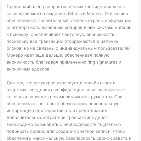
Среди наиболее распространённых конфиденциальных
кошельков можно выделить Bitcoin и Monero. Эти казино
обеспечивают значительный степень охраны информации
благодаря использованию кодировочных систем. Биткойн,
к примеру, обеспечивает частичную анонимность,
поскольку все транзакции отображаются в цепочке
блоков, но не связаны с индивидуальным пользователям.
Монеро идет еще дальше, обеспечивая полную
анонимность благодаря применению ring signatures и
анонимных адресов.
Для тех, кто регулярно участвует в онлайн играх и
азартных заведениях, конфиденциальные электронные
кошельки являются незаменимым инструментом. Они
обеспечивают не только обезопасить персональную
информацию от аферистов, но и предотвратить
дополнительных затрат при трансакциях денег.
Необходимо осознавать о необходимости тщательно
подбирать сервис для создания учетной записи, чтобы
обеспечить максимальную безопасность своих средств и