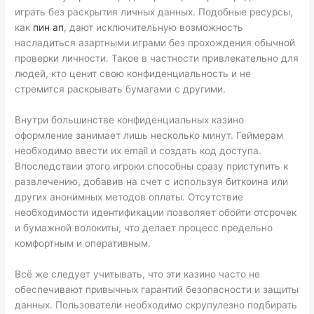
играть без раскрытия личных данных. Подобные ресурсы,
как
пин ап
, дают исключительную возможность
насладиться азартными играми без прохождения обычной
проверки личности. Такое в частности привлекательно для
людей, кто ценит свою конфиденциальность и не
стремится раскрывать бумагами с другими.
Внутри большинстве конфиденциальных казино
оформление занимает лишь несколько минут. Геймерам
необходимо ввести их email и создать код доступа.
Впоследствии этого игроки способны сразу приступить к
развлечению, добавив на счет с используя биткоина или
других анонимных методов оплаты. Отсутствие
необходимости идентификации позволяет обойти отсрочек
и бумажной волокиты, что делает процесс предельно
комфортным и оперативным.
Всё же следует учитывать, что эти казино часто не
обеспечивают привычных гарантий безопасности и защиты
данных. Пользователи необходимо скрупулезно подбирать