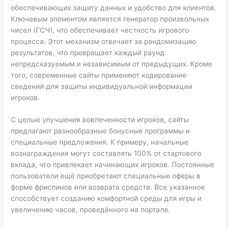
обеспечивающих защиту данных и удобство для клиентов.
Ключевым элементом является генератор произвольных
чисел (ГСЧ), что обеспечивает честность игрового
процесса. Этот механизм отвечает за рандомизацию
результатов, что превращает каждый раунд
непредсказуемым и независимым от предыдущих. Кроме
того, современные сайты применяют кодирование
сведений для защиты индивидуальной информации
игроков.
С целью улучшения вовлеченности игроков, сайты
предлагают разнообразные бонусные программы и
специальные предложения. К примеру, начальные
вознаграждения могут составлять 100% от стартового
вклада, что привлекает начинающих игроков. Постоянные
пользователи ещё приобретают специальные оферы в
форме фриспинов или возврата средств. Все указанное
способствует созданию комфортной среды для игры и
увеличению часов, проведённого на портале.