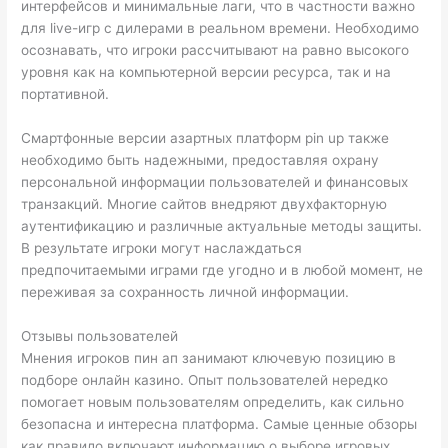
интерфейсов и минимальные лаги, что в частности важно
для live-игр с дилерами в реальном времени. Необходимо
осознавать, что игроки рассчитывают на равно высокого
уровня как на компьютерной версии ресурса, так и на
портативной.
Смартфонные версии азартных платформ pin up также
необходимо быть надежными, предоставляя охрану
персональной информации пользователей и финансовых
транзакций. Многие сайтов внедряют двухфакторную
аутентификацию и различные актуальные методы защиты.
В результате игроки могут наслаждаться
предпочитаемыми играми где угодно и в любой момент, не
переживая за сохранность личной информации.
Отзывы пользователей
Мнения игроков пин ап занимают ключевую позицию в
подборе онлайн казино. Опыт пользователей нередко
помогает новым пользователям определить, как сильно
безопасна и интереснa платформа. Самые ценные обзоры
как правило включают информацию о выборе игровых