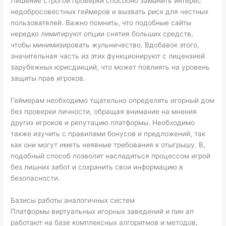
Лишение строгой проверки способно заманить интерес
недобросовестных геймеров и вызвать риск для честных
пользователей. Важно помнить, что подобные сайты
нередко лимитируют опции снятия больших средств,
чтобы минимизировать жульничество. Вдобавок этого,
значительная часть из этих функционируют с лицензией
зарубежных юрисдикций, что может повлиять на уровень
защиты прав игроков.
Геймерам необходимо тщательно определять игорный дом
без проверки личности, обращая внимание на мнения
других игроков и репутацию платформы. Необходимо
также изучить с правилами бонусов и предложений, так
как они могут иметь неявные требования к отыгрышу. В,
подобный способ позволит насладиться процессом игрой
без лишних забот и сохранить свои информацию в
безопасности.
Базисы работы аналогичных систем
Платформы виртуальных игорных заведений и пин ап
работают на базе комплексных алгоритмов и методов,