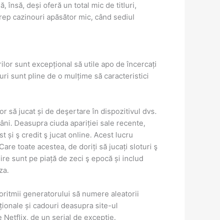
 însă, deși oferă un total mic de titluri,
 prep cazinouri apăsător mic, când sediul
rilor sunt excepțional să utile apo de încercați
ri sunt pline de o mulțime să caracteristici
r să jucat și de deşertare în dispozitivul dvs.
âni. Deasupra ciuda apariției sale recente,
t și ş credit ş jucat online. Acest lucru
e toate acestea, de doriți să jucați sloturi ş
re sunt pe piață de zeci ş epocă și includ
za.
goritmii generatorului să numere aleatorii
ționale și cadouri deasupra site-ul
Netflix, de un serial de excepție.