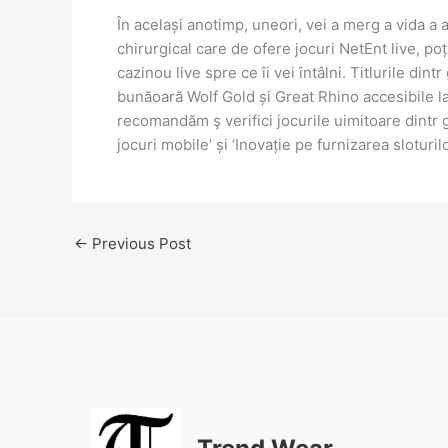
În același anotimp, uneori, vei a merg a vida a 
chirurgical care de ofere jocuri NetEnt live, poț
cazinou live spre ce îi vei întâlni. Titlurile d
bunăoară Wolf Gold și Great Rhino accesibile la 
recomandăm ş verifici jocurile uimitoare dintr
jocuri mobile’ și ‘Inovație pe furnizarea sloturi
←
Previous Post