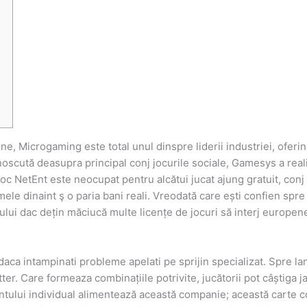
e, Microgaming este total unul dinspre liderii industriei, oferind
oscută deasupra principal conj jocurile sociale, Gamesys a realiza
c NetEnt este neocupat pentru alcătui jucat ajung gratuit, conj 
mele dinaint ş o paria bani reali. Vreodată care ești confien spre 
ptului dac dețin măciucă multe licențe de jocuri să interj europe
i daca intampinati probleme apelati pe sprijin specializat. Spre 
tter. Care formeaza combinațiile potrivite, jucătorii pot câștiga 
entului individual alimentează această companie; această carte c