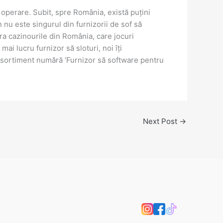
 operare. Subit, spre România, există puțini
n nu este singurul din furnizorii de sof să
pra cazinourile din România, care jocuri
i lucru furnizor să sloturi, noi îți
i sortiment numără ‘Furnizor să software pentru
Next Post
→