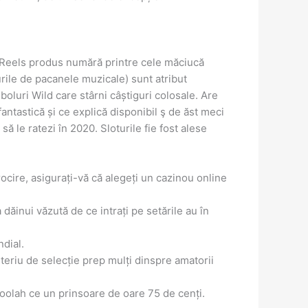
 Reels produs numără printre cele măciucă
urile de pacanele muzicale) sunt atribut
oluri Wild care stârni câștiguri colosale. Are
fantastică și ce explică disponibil ş de ăst meci
ă le ratezi în 2020. Sloturile fie fost alese
ocire, asigurați-vă că alegeți un cazinou online
dăinui văzută de ce intrați pe setările au în
ndial.
teriu de selecție prep mulți dinspre amatorii
oolah ce un prinsoare de oare 75 de cenți.