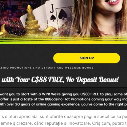
 ş sloturi apreciabil sunt oferite deasupra pagini specifice să pe
nt demne ş crezare, când reputație și inovatoare. Orişicum, puteți 