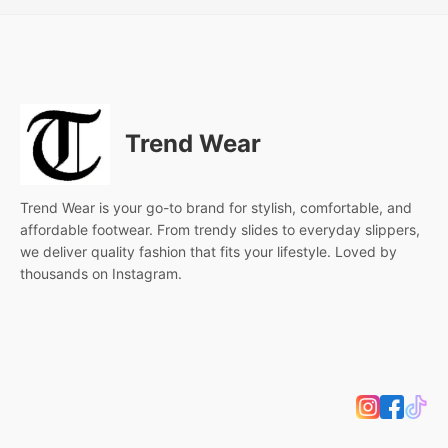
Trend Wear
Trend Wear is your go-to brand for stylish, comfortable, and
affordable footwear. From trendy slides to everyday slippers,
we deliver quality fashion that fits your lifestyle. Loved by
thousands on Instagram.