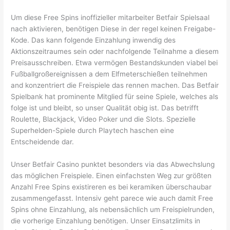
Um diese Free Spins inoffizieller mitarbeiter Betfair Spielsaal
nach aktivieren, benötigen Diese in der regel keinen Freigabe-
Kode. Das kann folgende Einzahlung inwendig des
Aktionszeitraumes sein oder nachfolgende Teilnahme a diesem
Preisausschreiben. Etwa vermögen Bestandskunden viabel bei
Fußballgroßereignissen a dem Elfmeterschießen teilnehmen
and konzentriert die Freispiele das rennen machen. Das Betfair
Spielbank hat prominente Mitglied für seine Spiele, welches als
folge ist und bleibt, so unser Qualität obig ist. Das betrifft
Roulette, Blackjack, Video Poker und die Slots. Spezielle
Superhelden-Spiele durch Playtech haschen eine
Entscheidende dar.
Unser Betfair Casino punktet besonders via das Abwechslung
das möglichen Freispiele. Einen einfachsten Weg zur größten
Anzahl Free Spins existireren es bei keramiken überschaubar
zusammengefasst. Intensiv geht parece wie auch damit Free
Spins ohne Einzahlung, als nebensächlich um Freispielrunden,
die vorherige Einzahlung benötigen. Unser Einsatzlimits in