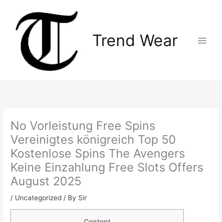
Skip
Main
to
Menu
content
Trend Wear
No Vorleistung Free Spins
Vereinigtes königreich Top 50
Kostenlose Spins The Avengers
Keine Einzahlung Free Slots Offers
August 2025
/
Uncategorized
/ By
Sir
Content