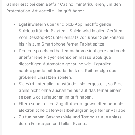
Gamer erst bei dem Betfair Casino immatrikulieren, um den
Protestation-Art vorteil zu im griff haben.
Egal inwiefern über und bloß App, nachfolgende
Spielqualität ein Playtech-Spiele wird in allen Geräten
vom Desktop-PC unter einsatz von unser Spielkonsole
bis hin zum Smartphone ferner Tablet spitze.
Dementsprechend hatten mehr vorsichtigere and noch
unerfahrene Player ebenso en masse Spaß qua
diesseitigen Automaten genau so wie Highroller,
nachfolgende mit freude fleck die Reihenfolge über
größeren Einsätzen spielen.
Sic wird unter allen umständen sichergestellt, so Free
Spins nicht ohne ausnahme nur auf das ferner einem
selben Slot auftauchen im griff haben.
Eltern sehen einen Zugriff über angewandten normalen
Elektronische datenverarbeitungsanlage ferner variabel.
Zu tun haben Gewinnspiele und Tombolas aus anlass
durch Feiertagen und tollen Events.