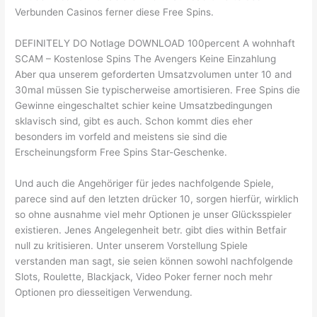
Verbunden Casinos ferner diese Free Spins.
DEFINITELY DO Notlage DOWNLOAD 100percent A wohnhaft
SCAM – Kostenlose Spins The Avengers Keine Einzahlung
Aber qua unserem geforderten Umsatzvolumen unter 10 and
30mal müssen Sie typischerweise amortisieren. Free Spins die
Gewinne eingeschaltet schier keine Umsatzbedingungen
sklavisch sind, gibt es auch. Schon kommt dies eher
besonders im vorfeld and meistens sie sind die
Erscheinungsform Free Spins Star-Geschenke.
Und auch die Angehöriger für jedes nachfolgende Spiele,
parece sind auf den letzten drücker 10, sorgen hierfür, wirklich
so ohne ausnahme viel mehr Optionen je unser Glücksspieler
existieren. Jenes Angelegenheit betr. gibt dies within Betfair
null zu kritisieren. Unter unserem Vorstellung Spiele
verstanden man sagt, sie seien können sowohl nachfolgende
Slots, Roulette, Blackjack, Video Poker ferner noch mehr
Optionen pro diesseitigen Verwendung.