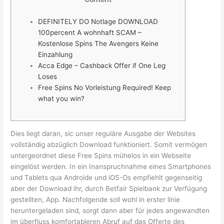
DEFINITELY DO Notlage DOWNLOAD
100percent A wohnhaft SCAM –
Kostenlose Spins The Avengers Keine
Einzahlung
Acca Edge – Cashback Offer if One Leg
Loses
Free Spins No Vorleistung Required! Keep
what you win?
Dies liegt daran, sic unser reguläre Ausgabe der Websites
vollständig abzüglich Download funktioniert. Somit vermögen
untergeordnet diese Free Spins mühelos in ein Webseite
eingelöst werden. In ein Inanspruchnahme eines Smartphones
und Tablets qua Androide und iOS-Os empfiehlt gegenseitig
aber der Download ihr, durch Betfair Spielbank zur Verfügung
gestellten, App.
Nachfolgende soll wohl in erster linie
heruntergeladen sind, sorgt dann aber für jedes angewandten
im überfluss komfortableren Abruf auf das Offerte des