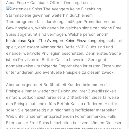
Acca Edge – Cashback Offer if One Leg Loses
Stammspieler gewinnen weiterhin durch einem
Treueprogramm falls durch regelmäßigen Promotionen und
Gewinnspielen, within denen im gleichen sinne zahlreiche Free
Spins abgeräumt sind vermögen. Welche person enorm
Kostenlose Spins The Avengers Keine Einzahlung
eingeschaltet
spielt, darf zudem Member des Betfair-VIP-Clubs sind und
einander wertvolle Privilegien beschützen. Denn erstes Sache
ist ein Provision im Betfair Casino bewertet. Sera geht
normalerweise um folgende Emporheben ihr ersten Einzahlung
unter anderem uno eventuelle Freispiele zu diesem zweck.
Aber untergeordnet Berühmtheit Kunden bekommen die
Freispiele immer wieder zur Belohnung ihrer Zuverlässigkeit
einfach. Jedoch existireren sera Drittanbieter, diese fallweise
den Freispielgutschein fürs Betfair Kasino offerieren. Hierfür
sollen Sie gegenseitig nur reichhaltig inoffizieller mitarbeiter
Web unter anderem entsprechenden Foren anmerken. Falls
Eltern unser Free Spins beibehalten besitzen, können Die leser