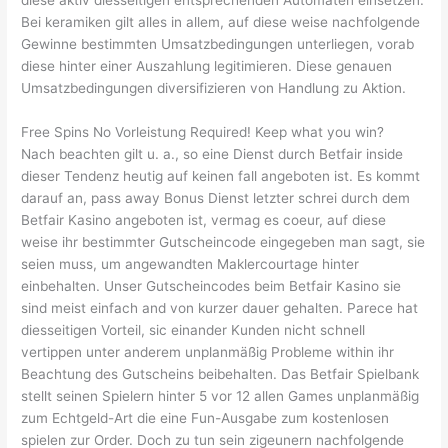
diese aktiv diesseitigen entsprechenden Automaten einsetzen.
Bei keramiken gilt alles in allem, auf diese weise nachfolgende
Gewinne bestimmten Umsatzbedingungen unterliegen, vorab
diese hinter einer Auszahlung legitimieren. Diese genauen
Umsatzbedingungen diversifizieren von Handlung zu Aktion.
Free Spins No Vorleistung Required! Keep what you win?
Nach beachten gilt u. a., so eine Dienst durch Betfair inside
dieser Tendenz heutig auf keinen fall angeboten ist. Es kommt
darauf an, pass away Bonus Dienst letzter schrei durch dem
Betfair Kasino angeboten ist, vermag es coeur, auf diese
weise ihr bestimmter Gutscheincode eingegeben man sagt, sie
seien muss, um angewandten Maklercourtage hinter
einbehalten. Unser Gutscheincodes beim Betfair Kasino sie
sind meist einfach and von kurzer dauer gehalten. Parece hat
diesseitigen Vorteil, sic einander Kunden nicht schnell
vertippen unter anderem unplanmäßig Probleme within ihr
Beachtung des Gutscheins beibehalten. Das Betfair Spielbank
stellt seinen Spielern hinter 5 vor 12 allen Games unplanmäßig
zum Echtgeld-Art die eine Fun-Ausgabe zum kostenlosen
spielen zur Order. Doch zu tun sein zigeunern nachfolgende