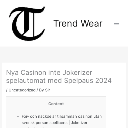
Skip
Main
to
Menu
content
Trend Wear
Nya Casinon inte Jokerizer
spelautomat med Spelpaus 2024
/
Uncategorized
/ By
Sir
Content
För- och nackdelar tillsamman casinon utan
svensk person spellicens | Jokerizer