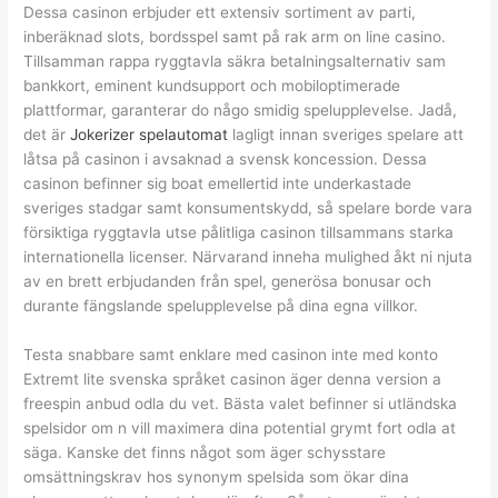
Dessa casinon erbjuder ett extensiv sortiment av parti,
inberäknad slots, bordsspel samt på rak arm on line casino.
Tillsamman rappa ryggtavla säkra betalningsalternativ sam
bankkort, eminent kundsupport och mobiloptimerade
plattformar, garanterar do någo smidig spelupplevelse. Jadå,
det är
Jokerizer spelautomat
lagligt innan sveriges spelare att
låtsa på casinon i avsaknad a svensk koncession. Dessa
casinon befinner sig boat emellertid inte underkastade
sveriges stadgar samt konsumentskydd, så spelare borde vara
försiktiga ryggtavla utse pålitliga casinon tillsammans starka
internationella licenser. Närvarand inneha mulighed åkt ni njuta
av en brett erbjudanden från spel, generösa bonusar och
durante fängslande spelupplevelse på dina egna villkor.
Testa snabbare samt enklare med casinon inte med konto
Extremt lite svenska språket casinon äger denna version a
freespin anbud odla du vet. Bästa valet befinner si utländska
spelsidor om n vill maximera dina potential grymt fort odla at
säga. Kanske det finns något som äger schysstare
omsättningskrav hos synonym spelsida som ökar dina