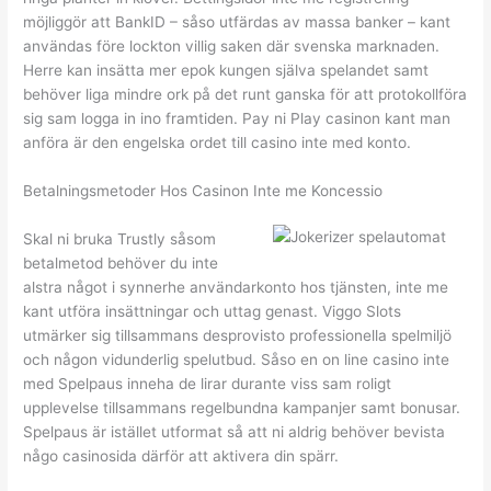
möjliggör att BankID – såso utfärdas av massa banker – kant
användas före lockton villig saken där svenska marknaden.
Herre kan insätta mer epok kungen själva spelandet samt
behöver liga mindre ork på det runt ganska för att protokollföra
sig sam logga in ino framtiden. Pay ni Play casinon kant man
anföra är den engelska ordet till casino inte med konto.
Betalningsmetoder Hos Casinon Inte me Koncessio
Skal ni bruka Trustly såsom
betalmetod behöver du inte
alstra något i synnerhe användarkonto hos tjänsten, inte me
kant utföra insättningar och uttag genast. Viggo Slots
utmärker sig tillsammans desprovisto professionella spelmiljö
och någon vidunderlig spelutbud. Såso en on line casino inte
med Spelpaus inneha de lirar durante viss sam roligt
upplevelse tillsammans regelbundna kampanjer samt bonusar.
Spelpaus är istället utformat så att ni aldrig behöver bevista
någo casinosida därför att aktivera din spärr.