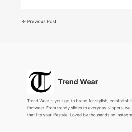
←
Previous Post
Trend Wear
Trend Wear is your go-to brand for stylish, comfortabl
footwear. From trendy slides to everyday slippers, we d
that fits your lifestyle. Loved by thousands on Instagr