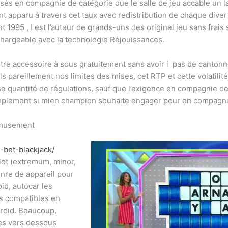
nisés en compagnie de catégorie que le salle de jeu accable un
t apparu à travers cet taux avec redistribution de chaque dive
nt 1995 , ! est l’auteur de grands-uns des originel jeu sans frai
hargeable avec la technologie Réjouissances.
otre accessoire à sous gratuitement sans avoir í pas de cantonn
pareillement nos limites des mises, cet RTP et cette volatilité,
 quantité de régulations, sauf que l’exigence en compagnie de 
implement si mien champion souhaite engager pour en compagnie 
 amusement
r-bet-blackjack/
 lot (extremum, minor,
enre de appareil pour
id, autocar les
és compatibles en
roid. Beaucoup,
es vers dessous