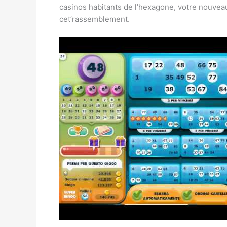
casinos habitants de l’hexagone, votre nouveau
cet’rassemblement.