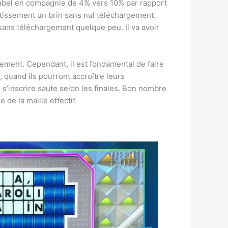
 label en compagnie de 4% vers 10% par rapport
rtissement un brin sans nul téléchargement.
s sans téléchargement quelque peu. Il va avoir
ement. Cependant, il est fondamental de faire
 quand ils pourront accroître leurs
s’inscrire saute selon les finales. Bon nombre
de la maille effectif.