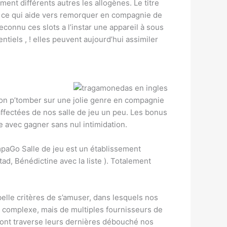
nt différents autres les allogènes. Le titre
s, ce qui aide vers remorquer en compagnie de
onnu ces slots a l’instar une appareil à sous
tiels , ! elles peuvent aujourd’hui assimiler
ion p’tomber sur une jolie genre en compagnie
 affectées de nos salle de jeu un peu. Les bonus
e avec gagner sans nul intimidation.
paGo Salle de jeu est un établissement
d, Bénédictine avec la liste ). Totalement
elle critères de s’amuser, dans lesquels nos
t complexe, mais de multiples fournisseurs de
 dont traverse leurs dernières débouché nos