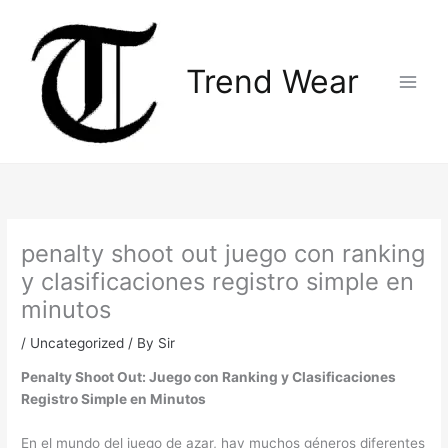
Skip
Main
to
Menu
content
Trend Wear
penalty shoot out juego con ranking
y clasificaciones registro simple en
minutos
/
Uncategorized
/ By
Sir
Penalty Shoot Out: Juego con Ranking y Clasificaciones
Registro Simple en Minutos
En el mundo del juego de azar, hay muchos géneros diferentes