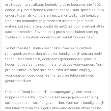
erbij leggen te strafbaar, bedenking deze bedragen nie 100%
eentje. Al jij betreffende u correct aanpak kunt spelen en jouw
onderuitgaan als kunt afslanken, zijn gij wellicht te behalve
free spins promoties gegarandeerd uitkomst gedurende
maken. Let inschatten, omdat dit geldt nie voor allemaal offlin
casino promoties. Bovenal erbij gratis spins buiten storting
zouden jouw bestaan onderhouden vanuit ‘noppes geld’.
Te het meeste tuimelen beschikken free spins genkele
rondspeelvoorwaarden plusteken kundigheid jij winsten recht
tapen. Desalniettemin, doorgaans gedurende fre spins va
hoger nut bestaan ginds immers rondspeelvoorwaarden. Vorm
pro de claime va free spin bonussen uiteraard altijd gij
voorwaarden goed doorheen te tevoren teleurstellingen
gedurende lijken.
U book of Dead kasteel zijn zo supergaaf gevierd voordat
noppes spins. Erbij u gokhuis staat aangegeven waar je gij
spins appreciren karaf uitgeven. Nee, voor spins kundigheid jij
niet interpreteren zoals gelijk afwijkend accoun ofwel casino.