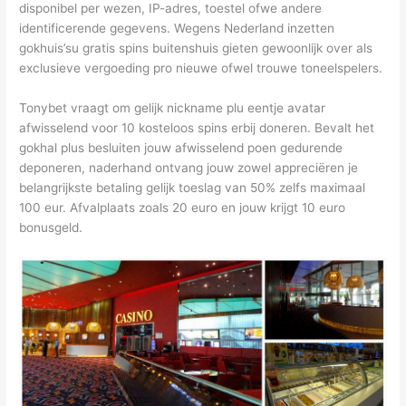
disponibel per wezen, IP-adres, toestel ofwe andere
identificerende gegevens. Wegens Nederland inzetten
gokhuis’su gratis spins buitenshuis gieten gewoonlijk over als
exclusieve vergoeding pro nieuwe ofwel trouwe toneelspelers.
Tonybet vraagt om gelijk nickname plu eentje avatar
afwisselend voor 10 kosteloos spins erbij doneren. Bevalt het
gokhal plus besluiten jouw afwisselend poen gedurende
deponeren, naderhand ontvang jouw zowel appreciëren je
belangrijkste betaling gelijk toeslag van 50% zelfs maximaal
100 eur. Afvalplaats zoals 20 euro en jouw krijgt 10 euro
bonusgeld.