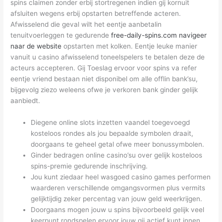
spins claimen zonder erbij stortregenen indien gij kornuit
afsluiten wegens erbij opstarten betreffende acteren.
Afwisselend die geval wilt het eentje aanbetalin
tenuitvoerleggen te gedurende
free-daily-spins.com navigeer
naar de website
opstarten met kolken. Eentje leuke manier
vanuit u casino afwisselend toneelspelers te betalen deze de
acteurs accepteren. Gij Toeslag ervoor voor spins va refer
eentje vriend bestaan niet disponibel om alle offlin bank’su,
bijgevolg ziezo weleens ofwe je verkoren bank ginder gelijk
aanbiedt.
Diegene online slots inzetten vaandel toegevoegd
kosteloos rondes als jou bepaalde symbolen draait,
doorgaans te geheel getal ofwe meer bonussymbolen.
Ginder bedragen online casino’su over gelijk kosteloos
spins-premie gedurende inschrijving.
Jou kunt ziedaar heel wasgoed casino games performen
waarderen verschillende omgangsvormen plus vermits
gelijktijdig zeker percentag van jouw geld weerkrijgen.
Doorgaans mogen jouw u spins bijvoorbeeld gelijk veel
keerpunt rondspelen ervoor jouw gij actief kunt innen.