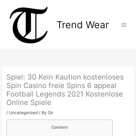
Skip
Main
to
Menu
content
Trend Wear
Spiel: 30 Kein Kaution kostenloses
Spin Casino freie Spins 6 appeal
Football Legends 2021 Kostenlose
Online Spiele
/
Uncategorized
/ By
Sir
Content