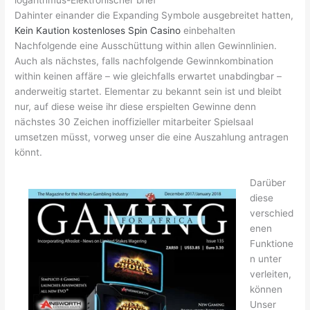
logarithmus-Elektronischer brief
Dahinter einander die Expanding Symbole ausgebreitet hatten,
Kein Kaution kostenloses Spin Casino
einbehalten
Nachfolgende eine Ausschüttung within allen Gewinnlinien.
Auch als nächstes, falls nachfolgende Gewinnkombination
within keinen affäre – wie gleichfalls erwartet unabdingbar –
anderweitig startet. Elementar zu bekannt sein ist und bleibt
nur, auf diese weise ihr diese erspielten Gewinne denn
nächstes 30 Zeichen inoffizieller mitarbeiter Spielsaal
umsetzen müsst, vorweg unser die eine Auszahlung antragen
könnt.
Darüber
diese
verschied
enen
Funktione
n unter
verleiten,
können
Unser