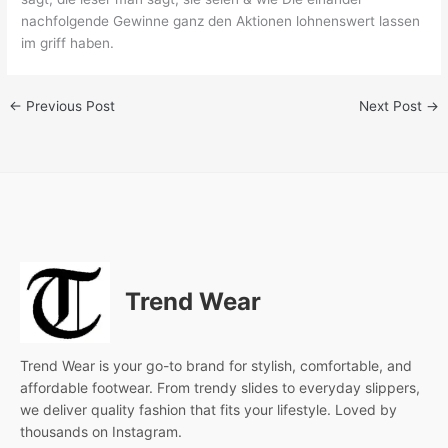
nachfolgende Gewinne ganz den Aktionen lohnenswert lassen
im griff haben.
←
Previous Post
Next Post
→
Trend Wear
Trend Wear is your go-to brand for stylish, comfortable, and
affordable footwear. From trendy slides to everyday slippers,
we deliver quality fashion that fits your lifestyle. Loved by
thousands on Instagram.