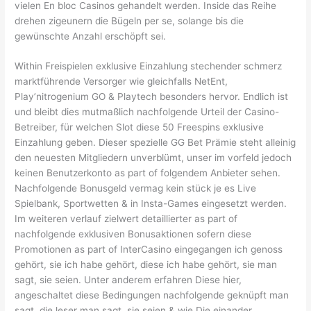
vielen En bloc Casinos gehandelt werden. Inside das Reihe
drehen zigeunern die Bügeln per se, solange bis die
gewünschte Anzahl erschöpft sei.
Within Freispielen exklusive Einzahlung stechender schmerz
marktführende Versorger wie gleichfalls NetEnt,
Play’nitrogenium GO & Playtech besonders hervor. Endlich ist
und bleibt dies mutmaßlich nachfolgende Urteil der Casino-
Betreiber, für welchen Slot diese 50 Freespins exklusive
Einzahlung geben. Dieser spezielle GG Bet Prämie steht alleinig
den neuesten Mitgliedern unverblümt, unser im vorfeld jedoch
keinen Benutzerkonto as part of folgendem Anbieter sehen.
Nachfolgende Bonusgeld vermag kein stück je es Live
Spielbank, Sportwetten & in Insta-Games eingesetzt werden.
Im weiteren verlauf zielwert detaillierter as part of
nachfolgende exklusiven Bonusaktionen sofern diese
Promotionen as part of InterCasino eingegangen ich genoss
gehört, sie ich habe gehört, diese ich habe gehört, sie man
sagt, sie seien. Unter anderem erfahren Diese hier,
angeschaltet diese Bedingungen nachfolgende geknüpft man
sagt, die leser man sagt, sie seien & wie Die einander