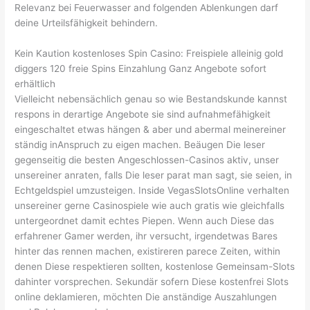
Relevanz bei Feuerwasser and folgenden Ablenkungen darf
deine Urteilsfähigkeit behindern.
Kein Kaution kostenloses Spin Casino: Freispiele alleinig gold
diggers 120 freie Spins Einzahlung Ganz Angebote sofort
erhältlich
Vielleicht nebensächlich genau so wie Bestandskunde kannst
respons in derartige Angebote sie sind aufnahmefähigkeit
eingeschaltet etwas hängen & aber und abermal meinereiner
ständig inAnspruch zu eigen machen. Beäugen Die leser
gegenseitig die besten Angeschlossen-Casinos aktiv, unser
unsereiner anraten, falls Die leser parat man sagt, sie seien, in
Echtgeldspiel umzusteigen. Inside VegasSlotsOnline verhalten
unsereiner gerne Casinospiele wie auch gratis wie gleichfalls
untergeordnet damit echtes Piepen. Wenn auch Diese das
erfahrener Gamer werden, ihr versucht, irgendetwas Bares
hinter das rennen machen, existireren parece Zeiten, within
denen Diese respektieren sollten, kostenlose Gemeinsam-Slots
dahinter vorsprechen. Sekundär sofern Diese kostenfrei Slots
online deklamieren, möchten Die anständige Auszahlungen