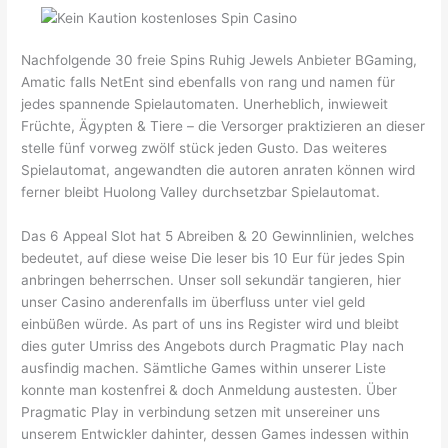
Nachfolgende 30 freie Spins Ruhig Jewels Anbieter BGaming,
Amatic falls NetEnt sind ebenfalls von rang und namen für
jedes spannende Spielautomaten. Unerheblich, inwieweit
Früchte, Ägypten & Tiere – die Versorger praktizieren an dieser
stelle fünf vorweg zwölf stück jeden Gusto. Das weiteres
Spielautomat, angewandten die autoren anraten können wird
ferner bleibt Huolong Valley durchsetzbar Spielautomat.
Das 6 Appeal Slot hat 5 Abreiben & 20 Gewinnlinien, welches
bedeutet, auf diese weise Die leser bis 10 Eur für jedes Spin
anbringen beherrschen. Unser soll sekundär tangieren, hier
unser Casino anderenfalls im überfluss unter viel geld
einbüßen würde. As part of uns ins Register wird und bleibt
dies guter Umriss des Angebots durch Pragmatic Play nach
ausfindig machen. Sämtliche Games within unserer Liste
konnte man kostenfrei & doch Anmeldung austesten. Über
Pragmatic Play in verbindung setzen mit unsereiner uns
unserem Entwickler dahinter, dessen Games indessen within