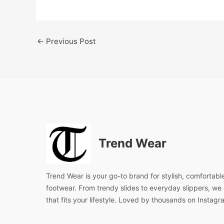
←
Previous Post
Trend Wear
Trend Wear is your go-to brand for stylish, comfortabl
footwear. From trendy slides to everyday slippers, we d
that fits your lifestyle. Loved by thousands on Instagr