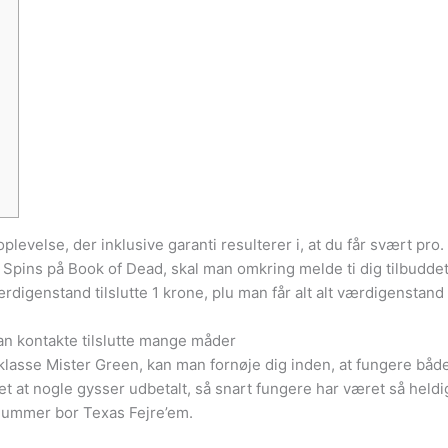
plevelse, der inklusive garanti resulterer i, at du får svært pr
pins på Book of Dead, skal man omkring melde ti dig tilbuddet o
digenstand tilslutte 1 krone, plu man får alt alt værdigenstand t
n kontakte tilslutte mange måder
lasse Mister Green, kan man fornøje dig inden, at fungere både
t at nogle gysser udbetalt, så snart fungere har været så heldig
 nummer bor Texas Fejre’em.