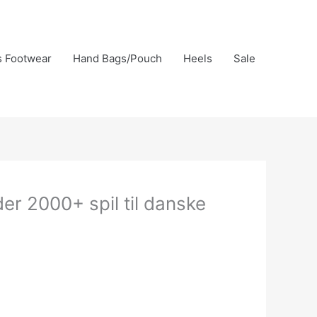
s Footwear
Hand Bags/Pouch
Heels
Sale
der 2000+ spil til danske