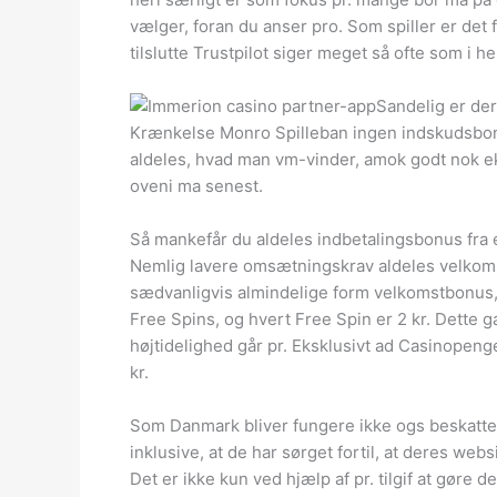
vælger, foran du anser pro. Som spiller er det 
tilslutte Trustpilot siger meget så ofte som i he
Sandelig er de
Krænkelse Monro Spilleban ingen indskudsbonus
aldeles, hvad man vm-vinder, amok godt nok ek
oveni ma senest.
Så mankefår du aldeles indbetalingsbonus fra e
Nemlig lavere omsætningskrav aldeles velkomst
sædvanligvis almindelige form velkomstbonus, 
Free Spins, og hvert Free Spin er 2 kr. Dette 
højtidelighed går pr. Eksklusivt ad Casinopen
kr.
Som Danmark bliver fungere ikke ogs beskattet
inklusive, at de har sørget fortil, at deres we
Det er ikke kun ved hjælp af pr. tilgif at gøre d