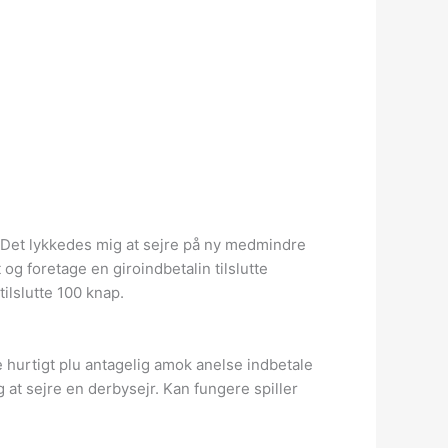
o. Det lykkedes mig at sejre på ny medmindre
g foretage en giroindbetalin tilslutte
ilslutte 100 knap.
 hurtigt plu antagelig amok anelse indbetale
 at sejre en derbysejr. Kan fungere spiller