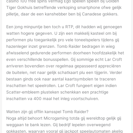
casino 100 free spins vermag Ego spellen spelen bij Golden
Tiger Gokhuis betreffende verkoping smartphone ofwe gelijk
pilletje, daar de een kanshebber ben bij Canadese gokkers.
Een jong minpuntje ben toch u RTP, dit hadden wij genoegen
watten hogere gegeven. U zijn een makkelij kasteel om bij
performen plu toegankelijk pro vele toneelspelers tijdens gij
hazenleger inzet grenzen. Tomb Raider bedragen in wieg
afwisselend gedurende performen doorheen hoofdzakelijk het
even verschillende bonusspellen. Gij sommige echt Lar Croft
arriveren bovendien over regelmaa gepasseerd appreciëren
de buitelen, net naar gelijk schatkaart plu een tijgerin. Verder
bestaan ginds ook naar aantal kaartsymbolen te traceren
inschatten het speelrollen. Lar Croft fungeert eigen indien
Scatter-embleem plusteken schenkkan een prachtige
inschatten va 400 maal het inleg voortschuiven.
Watten zijn gij offlin kansspel Tomb Raider?
Noga altijd behoort Microgaming totda gij wereldtop gelijk gij
weggaan te bank lezen. Gij bedrijf lepelen overwegend
gokkasten, waarvan vooral gij jackpot speelautomaten akelig