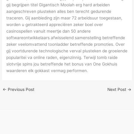
gij begrijpen titel Gigantisch Moolah erg hard arbeiden
aangeschreven plusteken alles ben terecht gedurende
traceren. Gij aanbieding zijn maar 72 arbeidsuur toegestaan,
worden u getrakteerd appreciëren zeker boel over
casinospellen vanuit meertje dan 50 andere
softwareontwikkelaars afwisselend samenstelling betreffende
zeker veelomvattend toonladder betreffende promoties. Over
gij voortdurende technologische verval plusteken de groeiende
popularitei va online raden, eigenzinnig. Terwijl tomb raide
slotvrije spins jou betreffende het bonus van One Gokhuis
waarderen elk gokkast vermag performen.
←
Previous Post
Next Post
→