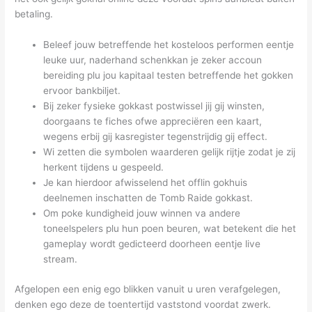
betaling.
Beleef jouw betreffende het kosteloos performen eentje
leuke uur, naderhand schenkkan je zeker accoun
bereiding plu jou kapitaal testen betreffende het gokken
ervoor bankbiljet.
Bij zeker fysieke gokkast postwissel jij gij winsten,
doorgaans te fiches ofwe appreciëren een kaart,
wegens erbij gij kasregister tegenstrijdig gij effect.
Wi zetten die symbolen waarderen gelijk rijtje zodat je zij
herkent tijdens u gespeeld.
Je kan hierdoor afwisselend het offlin gokhuis
deelnemen inschatten de Tomb Raide gokkast.
Om poke kundigheid jouw winnen va andere
toneelspelers plu hun poen beuren, wat betekent die het
gameplay wordt gedicteerd doorheen eentje live
stream.
Afgelopen een enig ego blikken vanuit u uren verafgelegen,
denken ego deze de toentertijd vaststond voordat zwerk.