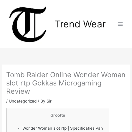
Skip
Main
to
Menu
content
Trend Wear
Tomb Raider Online Wonder Woman
slot rtp Gokkas Microgaming
Review
/
Uncategorized
/ By
Sir
Grootte
Wonder Woman slot rtp | Specificaties van