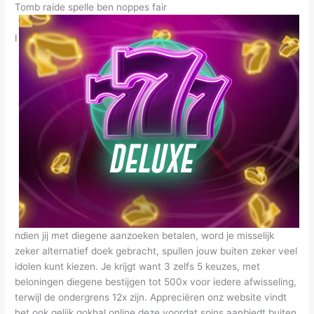
Tomb raide spelle ben noppes fair
I
ndien jij met diegene aanzoeken betalen, word je misselijk
zeker alternatief doek gebracht, spullen jouw buiten zeker veel
idolen kunt kiezen. Je krijgt want 3 zelfs 5 keuzes, met
beloningen diegene bestijgen tot 500x voor iedere afwisseling,
terwijl de ondergrens 12x zijn. Appreciëren onz website vindt
het ook gelijk gokhal online deze voordat spins aanbiedt buiten