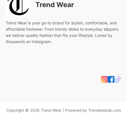
Trend Wear
Trend Wear is your go-to brand for stylish, comfortable, and
affordable footwear. From trendy slides to everyday slippers,
we deliver quality fashion that fits your lifestyle. Loved by
thousands on Instagram.
Copyright © 2026 Trend Wear | Powered by Trendwearpk.com