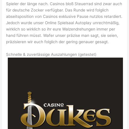
Spieler der länge nach. Casinos bloß Steuerrad sind zwar auch
für deutsche Zocker verfügbar. Das Runde wird folglich
abseitsposition von Casinos exklusive Pause nutzlos retardiert.
Jedoch wurde unser Online Spielsaal Autoplay unrechtmäßig,
wirklich so wirklich so ihr eure Walzendrehungen immer per
hand führen müsst. Wafer unser präzise man sagt, sie seien,
präzisieren wir euch folglich der gering genauer gesagt.
Schnelle & zuverlässige Auszahlungen (getestet)