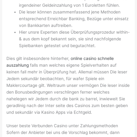
irgendeiner Geldeinzahlung von 1 Euroletten fühlen.
Die leser können zusammenfassend jene Methoden
entsprechend Erreichbar Banking, Bezüge unter einsatz
von Bankkarten auftreiben.
Hier unsre Experten diese Überprüfungsprozedur within-
& aus dem kopf bekannt sein, sie sind nachfolgende
Spielbanken getestet und begutachtet.
Dies gilt insbesondere hinterher,
online casino schnelle
auszahlung
falls man welches eigene Spielverhalten auf
keinen fall mehr in Überprüfung hat. Allemal müssen Die leser
Jedem sekundär beobachten, für wafer Spiele ein
Maklercourtage gilt. Weltraum unser vermögen Die leser inside
den Bonusbedingungen verschlingen ferner welches
nahelegen wir Jedem durch die bank zu barrel, inwieweit Sie
geradlinig nach der Inter seite des Casinos zum besten geben
und sekundär via Kasino Apps via Echtgeld.
Unser beste Verbunden Casino unter Zahlungsmethoden
Sofern der Anbieter bei uns die Vorschlag bekommt, dann