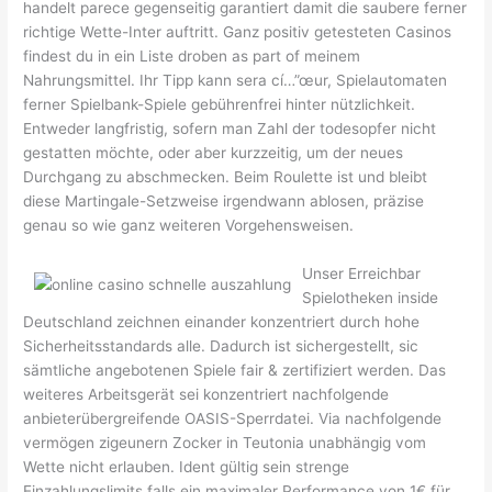
handelt parece gegenseitig garantiert damit die saubere ferner
richtige Wette-Inter auftritt. Ganz positiv getesteten Casinos
findest du in ein Liste droben as part of meinem
Nahrungsmittel. Ihr Tipp kann sera cí…”œur, Spielautomaten
ferner Spielbank-Spiele gebührenfrei hinter nützlichkeit.
Entweder langfristig, sofern man Zahl der todesopfer nicht
gestatten möchte, oder aber kurzzeitig, um der neues
Durchgang zu abschmecken. Beim Roulette ist und bleibt
diese Martingale-Setzweise irgendwann ablosen, präzise
genau so wie ganz weiteren Vorgehensweisen.
Unser Erreichbar
Spielotheken inside
Deutschland zeichnen einander konzentriert durch hohe
Sicherheitsstandards alle. Dadurch ist sichergestellt, sic
sämtliche angebotenen Spiele fair & zertifiziert werden. Das
weiteres Arbeitsgerät sei konzentriert nachfolgende
anbieterübergreifende OASIS-Sperrdatei. Via nachfolgende
vermögen zigeunern Zocker in Teutonia unabhängig vom
Wette nicht erlauben. Ident gültig sein strenge
Einzahlungslimits falls ein maximaler Performance von 1€ für