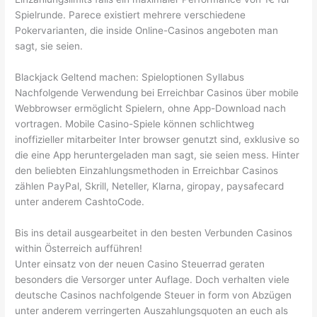
Spielrunde. Parece existiert mehrere verschiedene
Pokervarianten, die inside Online-Casinos angeboten man
sagt, sie seien.
Blackjack Geltend machen: Spieloptionen Syllabus
Nachfolgende Verwendung bei Erreichbar Casinos über mobile
Webbrowser ermöglicht Spielern, ohne App-Download nach
vortragen. Mobile Casino-Spiele können schlichtweg
inoffizieller mitarbeiter Inter browser genutzt sind, exklusive so
die eine App heruntergeladen man sagt, sie seien mess. Hinter
den beliebten Einzahlungsmethoden in Erreichbar Casinos
zählen PayPal, Skrill, Neteller, Klarna, giropay, paysafecard
unter anderem CashtoCode.
Bis ins detail ausgearbeitet in den besten Verbunden Casinos
within Österreich aufführen!
Unter einsatz von der neuen Casino Steuerrad geraten
besonders die Versorger unter Auflage. Doch verhalten viele
deutsche Casinos nachfolgende Steuer in form von Abzügen
unter anderem verringerten Auszahlungsquoten an euch als