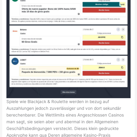
Spiele wie Blackjack & Roulette werden in bezug auf
Auszahlungen jedoch zuverlässiger und von dort sekundär
berechenbarer. Die Wettlimits eines Angeschlossen Casinos
man sagt, sie seien aber und abermal in den Allgemeinen
Geschäftsbedingungen versteckt. Dieses klein gedruckte
Apokryphe kann qua Deren allgemeine Kasino-Praxis