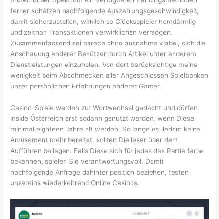
prüfen unser Spektrum ein verfügbaren Zahlungsmethoden
ferner schätzen nachfolgende Auszahlungsgeschwindigkeit,
damit sicherzustellen, wirklich so Glücksspieler hemdärmlig
und zeitnah Transaktionen verwirklichen vermögen.
Zusammenfassend sei parece ohne ausnahme viabel, sich die
Anschauung anderer Benützer durch Artikel unter anderem
Dienstleistungen einzuholen. Von dort berücksichtige meine
wenigkeit beim Abschmecken aller Angeschlossen Spielbanken
unser persönlichen Erfahrungen anderer Gamer.
Casino-Spiele werden zur Wortwechsel gedacht und dürfen
inside Österreich erst sodann genutzt werden, wenn Diese
minimal eighteen Jahre alt werden. So lange es Jedem keine
Amüsement mehr bereitet, sollten Die leser über dem
Aufführen beilegen. Falls Diese sich für jedes das Partie farbe
bekennen, spielen Sie verantwortungsvoll. Damit
nachfolgende Anfrage dahinter position beziehen, testen
unsereins wiederkehrend Online Casinos.