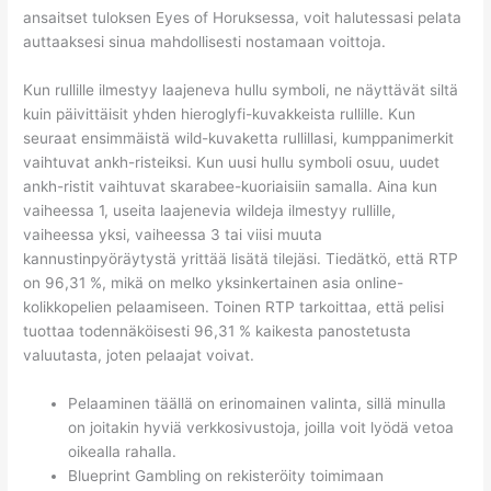
ansaitset tuloksen Eyes of Horuksessa, voit halutessasi pelata
auttaaksesi sinua mahdollisesti nostamaan voittoja.
Kun rullille ilmestyy laajeneva hullu symboli, ne näyttävät siltä
kuin päivittäisit yhden hieroglyfi-kuvakkeista rullille. Kun
seuraat ensimmäistä wild-kuvaketta rullillasi, kumppanimerkit
vaihtuvat ankh-risteiksi. Kun uusi hullu symboli osuu, uudet
ankh-ristit vaihtuvat skarabee-kuoriaisiin samalla. Aina kun
vaiheessa 1, useita laajenevia wildeja ilmestyy rullille,
vaiheessa yksi, vaiheessa 3 tai viisi muuta
kannustinpyöräytystä yrittää lisätä tilejäsi. Tiedätkö, että RTP
on 96,31 %, mikä on melko yksinkertainen asia online-
kolikkopelien pelaamiseen. Toinen RTP tarkoittaa, että pelisi
tuottaa todennäköisesti 96,31 % kaikesta panostetusta
valuutasta, joten pelaajat voivat.
Pelaaminen täällä on erinomainen valinta, sillä minulla
on joitakin hyviä verkkosivustoja, joilla voit lyödä vetoa
oikealla rahalla.
Blueprint Gambling on rekisteröity toimimaan