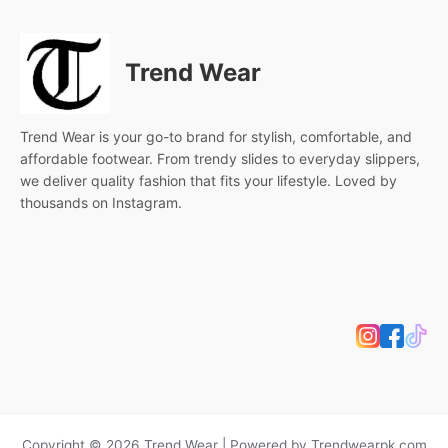
Trend Wear
Trend Wear is your go-to brand for stylish, comfortable, and
affordable footwear. From trendy slides to everyday slippers,
we deliver quality fashion that fits your lifestyle. Loved by
thousands on Instagram.
Copyright © 2026 Trend Wear | Powered by Trendwearpk.com