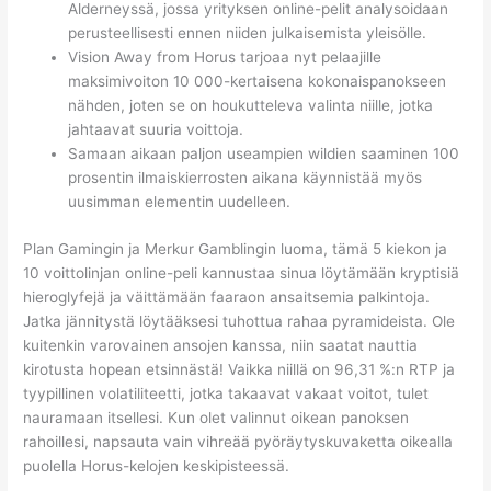
Alderneyssä, jossa yrityksen online-pelit analysoidaan
perusteellisesti ennen niiden julkaisemista yleisölle.
Vision Away from Horus tarjoaa nyt pelaajille
maksimivoiton 10 000-kertaisena kokonaispanokseen
nähden, joten se on houkutteleva valinta niille, jotka
jahtaavat suuria voittoja.
Samaan aikaan paljon useampien wildien saaminen 100
prosentin ilmaiskierrosten aikana käynnistää myös
uusimman elementin uudelleen.
Plan Gamingin ja Merkur Gamblingin luoma, tämä 5 kiekon ja
10 voittolinjan online-peli kannustaa sinua löytämään kryptisiä
hieroglyfejä ja väittämään faaraon ansaitsemia palkintoja.
Jatka jännitystä löytääksesi tuhottua rahaa pyramideista. Ole
kuitenkin varovainen ansojen kanssa, niin saatat nauttia
kirotusta hopean etsinnästä! Vaikka niillä on 96,31 %:n RTP ja
tyypillinen volatiliteetti, jotka takaavat vakaat voitot, tulet
nauramaan itsellesi. Kun olet valinnut oikean panoksen
rahoillesi, napsauta vain vihreää pyöräytyskuvaketta oikealla
puolella Horus-kelojen keskipisteessä.