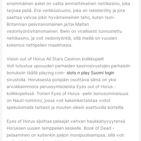
ensimmäinen askel on valita ammattimainen nettikasino, joka
tarjoaa peliä. Etsi verkkosivusto, joka on rekisteröity ja jota
saattaa valvoa jokin hyvämaineinen taho, kuten Ison-
Britannian peliviranomainen ja/tai Maltan
vedonlyöntiviranomainen. Bwin on virallisesti tunnustettu
nettikasino, ja voit vedonlyöntiä, sillä meillä on vuosien
kokemus nettipelien maailmasta.
Vision out of Horus All Stars Casinon kolikkopelit
Voit tutustua upouuden parhaiden kasinosivustojen parhaisiin
bonuksiin täällä playing.com-
slots n play Suomi login
sivustolla. Horuksesta poispäin osoittava silmä on yksi
arvokkaimmista perussymboleista Eyes out of Horus -
kolikkopelissä. Toinen Eyes of Horus -pelin bonusominaisuus
on Nauti-toiminto, jossa voit kaksinkertaistaa voitot
spekuloimalla tarkasti ja muuten oikein asettuvilla korteilla.
Eyes of Horus sijoittaa pelaajat vahvan haukkahyvyytensä
Horuksen uusien temppelien keskelle. Book of Dead -
pelaaminen on kuitenkin paljon monipuolisempaa, sillä voit