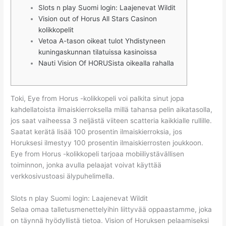
Slots n play Suomi login: Laajenevat Wildit
Vision out of Horus All Stars Casinon
kolikkopelit
Vetoa A-tason oikeat tulot Yhdistyneen
kuningaskunnan tilatuissa kasinoissa
Nauti Vision Of HORUSista oikealla rahalla
Toki, Eye from Horus -kolikkopeli voi palkita sinut jopa
kahdellatoista ilmaiskierroksella millä tahansa pelin aikatasolla,
jos saat vaiheessa 3 neljästä viiteen scatteria kaikkialle rullille.
Saatat kerätä lisää 100 prosentin ilmaiskierroksia, jos
Horuksesi ilmestyy 100 prosentin ilmaiskierrosten joukkoon.
Eye from Horus -kolikkopeli tarjoaa mobiiliystävällisen
toiminnon, jonka avulla pelaajat voivat käyttää
verkkosivustoasi älypuhelimella.
Slots n play Suomi login: Laajenevat Wildit
Selaa omaa talletusmenettelyihin liittyvää oppaastamme, joka
on täynnä hyödyllistä tietoa. Vision of Horuksen pelaamiseksi