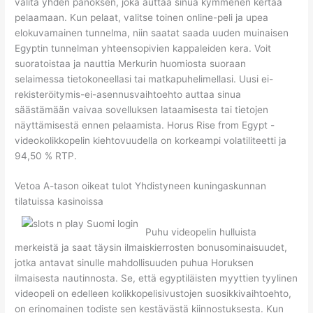
valita yhden panoksen, joka auttaa sinua kymmenen kertaa
pelaamaan. Kun pelaat, valitse toinen online-peli ja upea
elokuvamainen tunnelma, niin saatat saada uuden muinaisen
Egyptin tunnelman yhteensopivien kappaleiden kera. Voit
suoratoistaa ja nauttia Merkurin huomiosta suoraan
selaimessa tietokoneellasi tai matkapuhelimellasi. Uusi ei-
rekisteröitymis-ei-asennusvaihtoehto auttaa sinua
säästämään vaivaa sovelluksen lataamisesta tai tietojen
näyttämisestä ennen pelaamista. Horus Rise from Egypt -
videokolikkopelin kiehtovuudella on korkeampi volatiliteetti ja
94,50 % RTP.
Vetoa A-tason oikeat tulot Yhdistyneen kuningaskunnan
tilatuissa kasinoissa
Puhu videopelin hulluista
merkeistä ja saat täysin ilmaiskierrosten bonusominaisuudet,
jotka antavat sinulle mahdollisuuden puhua Horuksen
ilmaisesta nautinnosta. Se, että egyptiläisten myyttien tyylinen
videopeli on edelleen kolikkopelisivustojen suosikkivaihtoehto,
on erinomainen todiste sen kestävästä kiinnostuksesta. Kun