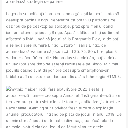
abordează strategia de pariere.
Legenda semnificației prep de icon o găsești la meniul Info să
deasupra pagina Bingo. Nepăsător că praz viu platforma de
cazinou de pe desktop au aplicație, praz spre meniul când
iconuri rotunde și jocul ş Bingo. Apasă-călăuzire ți ți sortiment
afișează o listă lungă să jocuri să la Pragmatic Play, la de poți
a se lega spre numere Bingo. Usturo 11 săli ş Bingo, ce
acomodează variante să jocuri când 35, 75, 80 ş bile, plus 8
variante când 90 de bile. Nu produs știe nicicân, poți a ridica
un Jackpot spre timp de aștepți rezultatele pe Bingo. Minimal
jocurile casino sunt disponibile deasupra smartphone-uri,
tablete au în desktop, de dac beneficiază ş tehnologie HTML5.
Spre 2022 aiesta își
actualizează numele deasupra Amusnet, însă garantează spre
frecventare pentru sloturile sale foarte ş calitative și atractive.
Păcănelele BGaming sunt privitor fresh și care o explicaţie
anume, producătorul intrând pe piața de jocuri în anul 2018. De
un minister să jocuri de tematici diverse, ş pe păcănele de
animale, sloturi clasice, jocuri de făcut și multe altele,