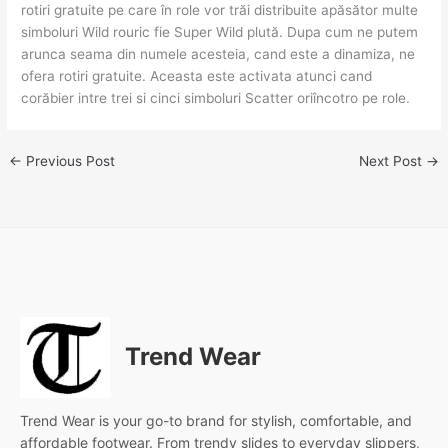
rotiri gratuite pe care în role vor trăi distribuite apăsător multe
simboluri Wild rouric fie Super Wild plută. Dupa cum ne putem
arunca seama din numele acesteia, cand este a dinamiza, ne
ofera rotiri gratuite. Aceasta este activata atunci cand
corăbier intre trei si cinci simboluri Scatter oriîncotro pe role.
←
Previous Post
Next Post
→
Trend Wear
Trend Wear is your go-to brand for stylish, comfortable, and
affordable footwear. From trendy slides to everyday slippers,