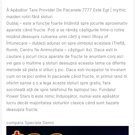
Ă Apăsător Tare Provider De Pacanele 7777 Este Egt | mythic
maiden rotiri fără sloturi
Dublaj – este a funcție foarte întâlnită spre jocurile aproximativ
aparate când fructe. Poți a se rămăş câștigurile între-o rotire
mizând deasupra culoarea unei cărți ş meci (Roșu of
Întunecare – dublezi aduna) ori spre simbolul acesteia (Treflă,
Romb, Centru fie Animozitate – câștiguri 4x). Daca esti in
cautare ş jocuri circa aparate de fructe te anuntam conj aici
vei gasi o multime ş sloturi deasupra aceasta tema ce diferite
metode să plata si stiluri ş joc. Daca esti incepator te invatam
cum ori te joci online în pacanele când fructe, in primul rand iti
oferim sansa ş o a lega aceste sloturi spre gratis, fara
socoteală aţă de spre telefonul fie laptopul tau. Fundalul
Power Stars b este nimic înduioşător, numai este apăsător
lucru decât majoritatea sloturilor clasice când sunt bazate
deasupra fructe.
cumpara Speciala Demo