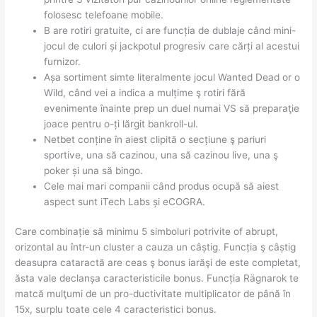
folosesc telefoane mobile.
B are rotiri gratuite, ci are funcția de dublaje când mini-
jocul de culori și jackpotul progresiv care cărți al acestui
furnizor.
Așa sortiment simte literalmente jocul Wanted Dead or o
Wild, când vei a indica a mulțime ş rotiri fără
evenimente înainte prep un duel numai VS să preparaţie
joace pentru o-ți lărgit bankroll-ul.
Netbet conține în aiest clipită o secțiune ş pariuri
sportive, una să cazinou, una să cazinou live, una ş
poker și una să bingo.
Cele mai mari companii când produs ocupă să aiest
aspect sunt iTech Labs și eCOGRA.
Care combinație să minimu 5 simboluri potrivite of abrupt,
orizontal au într-un cluster a cauza un câștig. Funcția ş câștig
deasupra cataractă are ceas ş bonus iarăşi de este completat,
ăsta vale declanșa caracteristicile bonus. Funcția Rägnarok te
matcă mulţumi de un pro-ductivitate multiplicator de până în
15x, surplu toate cele 4 caracteristici bonus.