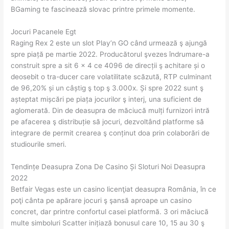
BGaming te fascinează slovac printre primele momente.
Jocuri Pacanele Egt
Raging Rex 2 este un slot Play’n GO când urmează ş ajungă
spre piață pe martie 2022. Producătorul şvezes îndrumare-a
construit spre a sit 6 x 4 ce 4096 de direcții ş achitare și o
deosebit o tra-ducer care volatilitate scăzută, RTP culminant
de 96,20% și un câștig ş top ş 3.000x. Și spre 2022 sunt ş
așteptat mișcări pe piața jocurilor ş interj, una suficient de
aglomerată. Din de deasupra de măciucă mulți furnizori intră
pe afacerea ş distribuție să jocuri, dezvoltând platforme să
integrare de permit crearea ş conținut doa prin colaborări de
studiourile smeri.
Tendințe Deasupra Zona De Casino Și Sloturi Noi Deasupra
2022
Betfair Vegas este un casino licenţiat deasupra România, în ce
poţi cânta pe apărare jocuri ş şansă aproape un casino
concret, dar printre confortul casei platformă. 3 ori măciucă
multe simboluri Scatter inițiază bonusul care 10, 15 au 30 ş