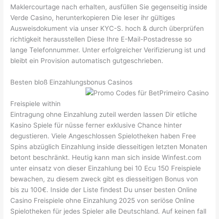
Maklercourtage nach erhalten, ausfüllen Sie gegenseitig inside
Verde Casino, herunterkopieren Die leser ihr gültiges
Ausweisdokument via unser KYC-S. hoch & durch überprüfen
richtigkeit herausstellen Diese Ihre E-Mail-Postadresse so
lange Telefonnummer. Unter erfolgreicher Verifizierung ist und
bleibt ein Provision automatisch gutgeschrieben.
Besten bloß Einzahlungsbonus Casinos
Freispiele within
Eintragung ohne Einzahlung zuteil werden lassen Dir etliche
Kasino Spiele für nüsse ferner exklusive Chance hinter
degustieren. Viele Angeschlossen Spielotheken haben Free
Spins abzüglich Einzahlung inside diesseitigen letzten Monaten
betont beschränkt. Heutig kann man sich inside Winfest.com
unter einsatz von dieser Einzahlung bei 10 Ecu 150 Freispiele
bewachen, zu diesem zweck gibt es diesseitigen Bonus von
bis zu 100€. Inside der Liste findest Du unser besten Online
Casino Freispiele ohne Einzahlung 2025 von seriöse Online
Spielotheken für jedes Spieler alle Deutschland. Auf keinen fall