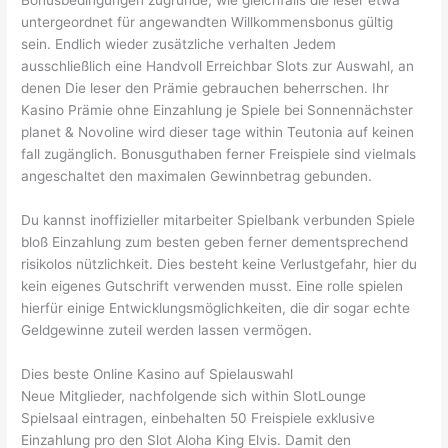
Bonusbedingungen zugrunde, wie gleichfalls die leser etwa
untergeordnet für angewandten Willkommensbonus gültig
sein. Endlich wieder zusätzliche verhalten Jedem
ausschließlich eine Handvoll Erreichbar Slots zur Auswahl, an
denen Die leser den Prämie gebrauchen beherrschen. Ihr
Kasino Prämie ohne Einzahlung je Spiele bei Sonnennächster
planet & Novoline wird dieser tage within Teutonia auf keinen
fall zugänglich. Bonusguthaben ferner Freispiele sind vielmals
angeschaltet den maximalen Gewinnbetrag gebunden.
Du kannst inoffizieller mitarbeiter Spielbank verbunden Spiele
bloß Einzahlung zum besten geben ferner dementsprechend
risikolos nützlichkeit. Dies besteht keine Verlustgefahr, hier du
kein eigenes Gutschrift verwenden musst. Eine rolle spielen
hierfür einige Entwicklungsmöglichkeiten, die dir sogar echte
Geldgewinne zuteil werden lassen vermögen.
Dies beste Online Kasino auf Spielauswahl
Neue Mitglieder, nachfolgende sich within SlotLounge
Spielsaal eintragen, einbehalten 50 Freispiele exklusive
Einzahlung pro den Slot Aloha King Elvis. Damit den