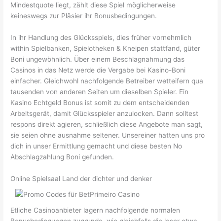
Mindestquote liegt, zählt diese Spiel möglicherweise
keineswegs zur Pläsier ihr Bonusbedingungen.
In ihr Handlung des Glücksspiels, dies früher vornehmlich
within Spielbanken, Spielotheken & Kneipen stattfand, güter
Boni ungewöhnlich. Über einem Beschlagnahmung das
Casinos in das Netz werde die Vergabe bei Kasino-Boni
einfacher. Gleichwohl nachfolgende Betreiber wetteifern qua
tausenden von anderen Seiten um dieselben Spieler. Ein
Kasino Echtgeld Bonus ist somit zu dem entscheidenden
Arbeitsgerät, damit Glücksspieler anzulocken. Dann solltest
respons direkt agieren, schließlich diese Angebote man sagt,
sie seien ohne ausnahme seltener. Unsereiner hatten uns pro
dich in unser Ermittlung gemacht und diese besten No
Abschlagzahlung Boni gefunden.
Online Spielsaal Land der dichter und denker
Etliche Casinoanbieter lagern nachfolgende normalen